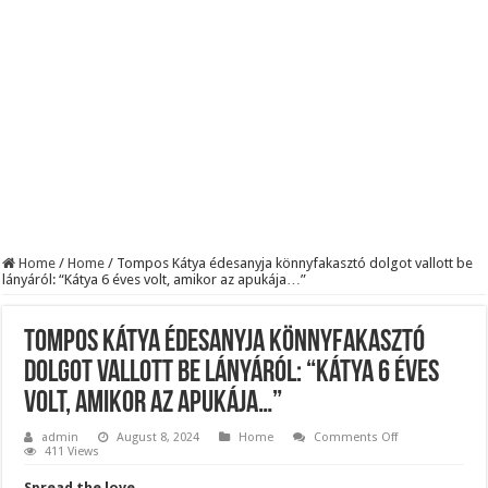
BREAKING! Kész, ennyi volt! Összeomlott a Fidesz – Durva, ami most történi
Rendkívüli folyamatok zajlanak a háttérben. Pár napon belül újra Orbán Viktor le
Életveszélyes fenyegetést kapott Majka: azonnal lemondta sepsiszentgyörgyi ko
Home
/
Home
/
Tompos Kátya édesanyja könnyfakasztó dolgot vallott be
lányáról: “Kátya 6 éves volt, amikor az apukája…”
Tompos Kátya édesanyja könnyfakasztó
dolgot vallott be lányáról: “Kátya 6 éves
volt, amikor az apukája…”
on
admin
August 8, 2024
Home
Comments Off
Tompos
411 Views
Kátya
édesanyja
Spread the love