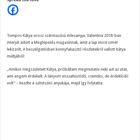
könnyfakasztó
dolgot
vallott
be
lányáról:
“Kátya
6
éves
volt,
Tompos Kátya orosz származású édesanyja, Valentina 2018-ban
amikor
interjút adott a Meglepetés magazinnak, amit a lap most ismét
az
apukája…”
leközölt. A beszélgetésben könnyfakasztó részletekről vallott Kátya
múltjából:
„Amikor megszületett Kátya, próbáltam megmutatni neki azt az utat,
ami engem érdekelt. A lányom visszahúzódó, csendes, de érdeklődő
volt” – kezdte a színésznő anyukája, majd így folytatta: