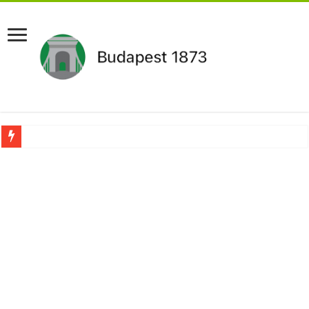
Újabb Fideszes képviselő mondott le a parlamentben!
Robbanhat az egészségügy egyik legsúlyosabb ügye: Hegedűs Zsolt feljelentése h
Döntött a kormány az egészségügyi várólistákról: Ezt mindenki megérzi majd!
Szívmelengető videó: a Magyar Közút dolgozója vizet adott egy szomjas gólyán
Rendkívüli intézkedések jöhetnek a boltoknál az energiaválság miatt: – MUTA
Jön a pénzeső a nyugdíjasoknak! Itt a pontos összeg és a kormány döntése!
ÉLŐ! RENDKÍVÜLI! Váratlan hír jött Paksról – Azonnal meg kellett tenni!