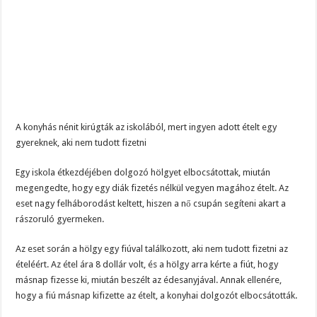
A konyhás nénit kirúgták az iskolából, mert ingyen adott ételt egy
gyereknek, aki nem tudott fizetni
Egy iskola étkezdéjében dolgozó hölgyet elbocsátottak, miután
megengedte, hogy egy diák fizetés nélkül vegyen magához ételt. Az
eset nagy felháborodást keltett, hiszen a nő csupán segíteni akart a
rászoruló gyermeken.
Az eset során a hölgy egy fiúval találkozott, aki nem tudott fizetni az
ételéért. Az étel ára 8 dollár volt, és a hölgy arra kérte a fiút, hogy
másnap fizesse ki, miután beszélt az édesanyjával. Annak ellenére,
hogy a fiú másnap kifizette az ételt, a konyhai dolgozót elbocsátották.