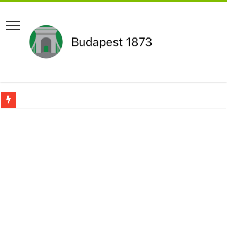
Pár napon belül újra Orbán Viktor lehet a miniszterelnök?Rendkívüli folyamatok 
Botrányos amit találtak! Ruszin-Szendi Romulusz bejelentette,hogy ennek súly
Politikai mélyrepülés: minimálbérre csökkentették Lázár János fizetését!Mutatju
Ítéletet hozott uniós bíróság: 289 milliárd forintot kell visszafizetni az adó fizet
Óriási a baj ! Dobrev Klára félelmetes dolgot leplezett le a Fidesz működéséről!
Magyar Péter azonnal eltávolította Nagy Mártont!
Paks hűtővízgondját napok alatt megoldaná egy magyar professzor.