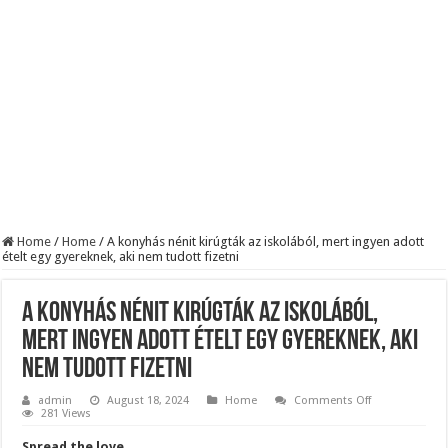
KAPITÁNY ISTVÁN GAZDASÁGI MINISZTER DRÁMAI ÜZENETET KÜLDÖTT
Drámai hír érkezett Szijjártó Péterről !Velkey György László jelentette be ! – erre
FORDULAT: Magyar Péter hirtelen jó hírt jelentett be!
Home
/
Home
/
A konyhás nénit kirúgták az iskolából, mert ingyen adott
ételt egy gyereknek, aki nem tudott fizetni
A konyhás nénit kirúgták az iskolából,
mert ingyen adott ételt egy gyereknek, aki
nem tudott fizetni
on
admin
August 18, 2024
Home
Comments Off
A
281 Views
konyhás
nénit
Spread the love