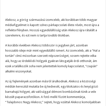
Alekosz, a görög származású izomceleb, aki korábban több magyar
médiafigyelmet is kapott színes párkapcsolati élete révén, most újra a
reflektorfényben. Hosszú egyedülállóság után Alekosz újra rátalált a
szerelemre, és ezt nem is tartja tovább titokban.
A korábbi években Alekosz többször is jegyben járt, azonban
hosszabb ideje már mint egyedülálló ismert. Az izomceleb, aki a “Hal a
tortán” című műsorban szerzett népszerűséget, sosem rejtette véka
alá, hogy az érdeklődő hölgyek gyakran látogatják érdi otthonát, ám
ezek a találkozók soha nem jelentettek komoly kapcsolatot, “csupán”
alkalmi viszonyokat.
Az új fejlemények azonban másról árulkodnak. Alekosz a közösségi
médián keresztül mutatta be új kedvesét, egy titokzatos és lenyűgöző
barnahajú hölgyet, aki valósággal démoni bombázónak tűnik a vele
készült paparazzifotókon. A fotó mellé fűzött kommentárja,
“Tulajdonos: Nagy Alekosz,” sejteti, hogy ezúttal Alekosz komolyabban