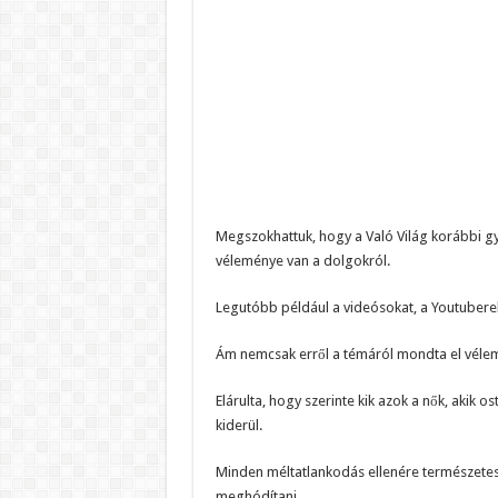
Megszokhattuk, hogy a Való Világ korábbi g
véleménye van a dolgokról.
Legutóbb például a videósokat, a Youtuberek
Ám nemcsak erről a témáról mondta el vélemén
Elárulta, hogy szerinte kik azok a nők, akik 
kiderül.
Minden méltatlankodás ellenére természetese
meghódítani.