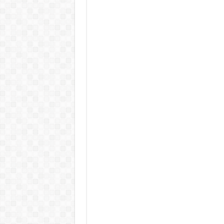
Rendkívüli folyamatok zajlanak a
Életveszélyes fenyegetést kapot