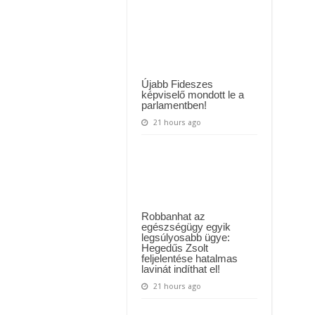
 háttérben. Pár napon belül újra Orbán Viktor lehet a miniszterelnök? – EZ történt
nők
a
legjobb
t Majka: azonnal lemondta sepsiszentgyörgyi koncertjét
testű
férfinak,
friss
fotóján
alig
akartuk
Újabb Fideszes
megismerni,
képviselő mondott le a
nem
parlamentben!
semmi
amit
21 hours ago
elért
Robbanhat az
egészségügy egyik
legsúlyosabb ügye:
Hegedűs Zsolt
feljelentése hatalmas
lavinát indíthat el!
21 hours ago