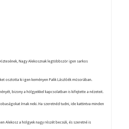
yőztesének, Nagy Alekosznak legtöbbször igen sarkos
et osztotta ki igen keményen Palik Lászlóék műsorában.
yét, bizony a hölgyekkel kapcsolatban is kifejtette a nézeteit.
ostobaságokat írnak neki. Ha szeretnéd tudni, ide kattintva minden
n Alekosz a hölgyek nagy részét becsüli, és szeretné is