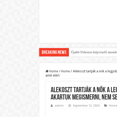
Breaking News
Újabb Fideszes képviselő mondot
Robbanhat az egészségügy egyik 
Döntött a kormány az egészségüg
Home
/
Home
/
Alekoszt tartják a nők a legjo
amit elért
Szívmelengető videó: a Magyar 
Rendkívüli intézkedések jöhetn
Alekoszt tartják a nők a le
Jön a pénzeső a nyugdíjasoknak!
akartuk megismerni, nem se
ÉLŐ! RENDKÍVÜLI! Váratlan hír j
admin
September 12, 2024
Hom
BREAKING! Kész, ennyi volt! Ös