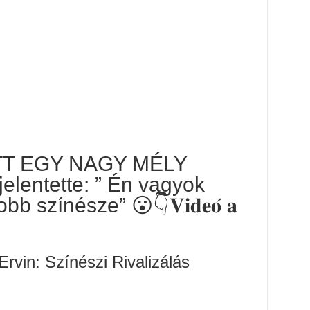
ETT EGY NAGY MÉLY
lentette: ” Én vagyok
 színésze” 😮👇𝐕𝐢𝐝𝐞𝐨́ 𝐚
rvin: Színészi Rivalizálás