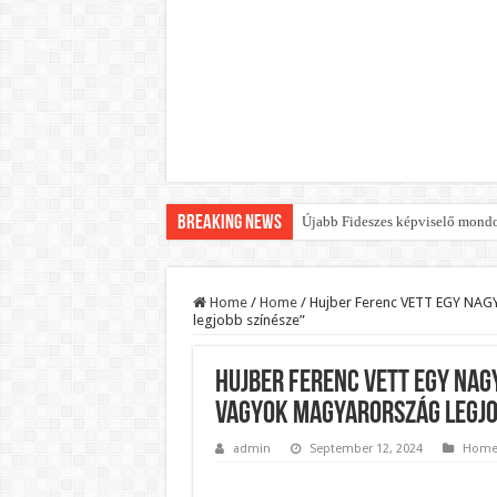
Breaking News
Újabb Fideszes képviselő mondot
Robbanhat az egészségügy egyik 
Döntött a kormány az egészségüg
Home
/
Home
/
Hujber Ferenc VETT EGY NAGY
legjobb színésze”
Szívmelengető videó: a Magyar 
Rendkívüli intézkedések jöhetn
Hujber Ferenc VETT EGY NAGY
Jön a pénzeső a nyugdíjasoknak!
vagyok Magyarország legjo
ÉLŐ! RENDKÍVÜLI! Váratlan hír j
admin
September 12, 2024
Hom
BREAKING! Kész, ennyi volt! Ös