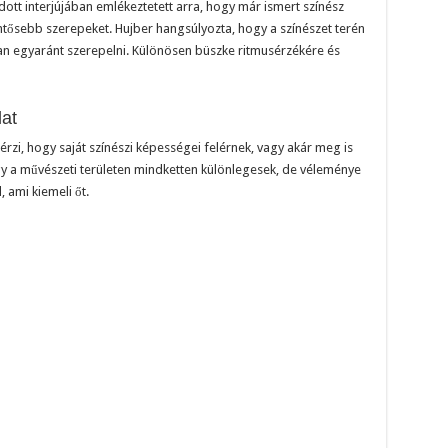
tt interjújában emlékeztetett arra, hogy már ismert színész
ntősebb szerepeket. Hujber hangsúlyozta, hogy a színészet terén
n egyaránt szerepelni. Különösen büszke ritmusérzékére és
at
y érzi, hogy saját színészi képességei felérnek, vagy akár meg is
ogy a művészeti területen mindketten különlegesek, de véleménye
 ami kiemeli őt.