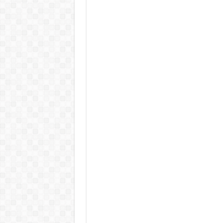
Rendkívüli folyamatok zajlanak a
Életveszélyes fenyegetést kapot