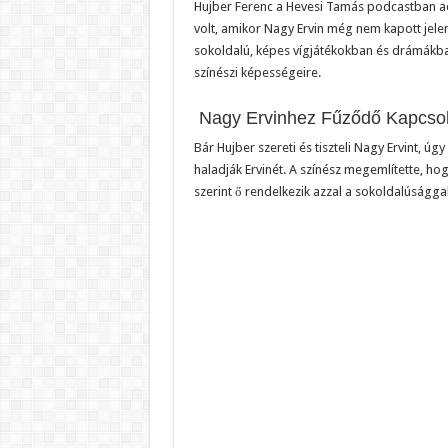
Hujber Ferenc a Hevesi Tamás podcastban ado
volt, amikor Nagy Ervin még nem kapott jele
sokoldalú, képes vígjátékokban és drámákba
színészi képességeire.
Nagy Ervinhez Fűződő Kapcsol
Bár Hujber szereti és tiszteli Nagy Ervint, úg
haladják Ervinét. A színész megemlítette, h
szerint ő rendelkezik azzal a sokoldalúsággal,