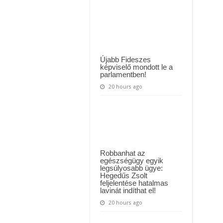
 háttérben. Pár napon belül újra Orbán Viktor lehet a miniszterelnök? – EZ történt
EGY
NAGY
MÉLY
t Majka: azonnal lemondta sepsiszentgyörgyi koncertjét
LEVEGŐT
,majd
kijelentette:
”
Én
vagyok
Újabb Fideszes
Magyarország
képviselő mondott le a
legjobb
parlamentben!
színésze”
20 hours ago
Robbanhat az
egészségügy egyik
legsúlyosabb ügye:
Hegedűs Zsolt
feljelentése hatalmas
lavinát indíthat el!
20 hours ago