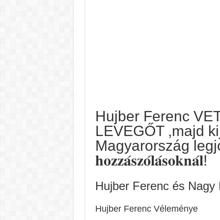
Hujber Ferenc V
LEVEGŐT ,majd kije
Magyarország legjobb
𝐡𝐨𝐳𝐳𝐚́𝐬𝐳𝐨́𝐥𝐚́𝐬𝐨𝐤𝐧𝐚́𝐥!
Hujber Ferenc és Nagy E
Hujber Ferenc Véleménye