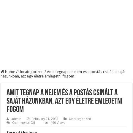
KAPITÁNY ISTVÁN GAZDASÁGI MINISZTER DRÁMAI ÜZENETET KÜLDÖTT
Drámai hír érkezett Szijjártó Péterről !Velkey György László jelentette be ! – erre
FORDULAT: Magyar Péter hirtelen jó hírt jelentett be!
Home
/
Uncategorized
/
Amit tegnap a nejem és a postás csinált a saját
házunkban, azt egy életre emlegetni fogom
Amit tegnap a nejem és a postás csinált a
saját házunkban, azt egy életre emlegetni
fogom
admin
February 21, 2024
Uncategorized
on
Comments Off
490 Views
Amit
tegnap
Spread the love