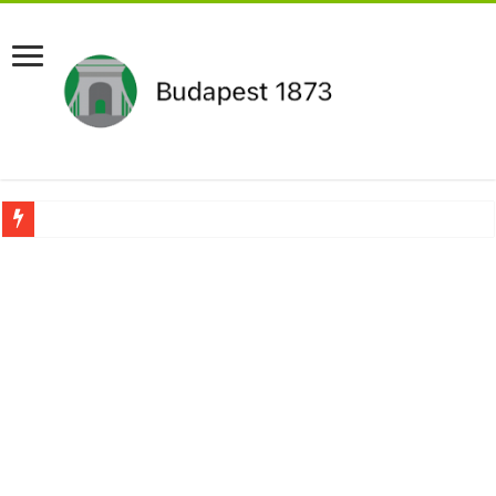
Pár napon belül újra Orbán Viktor lehet a miniszterelnök?Rendkívüli folyamatok 
Botrányos amit találtak! Ruszin-Szendi Romulusz bejelentette,hogy ennek súly
Politikai mélyrepülés: minimálbérre csökkentették Lázár János fizetését!Mutatju
Ítéletet hozott uniós bíróság: 289 milliárd forintot kell visszafizetni az adó fizet
Óriási a baj ! Dobrev Klára félelmetes dolgot leplezett le a Fidesz működéséről!
Magyar Péter azonnal eltávolította Nagy Mártont!
Paks hűtővízgondját napok alatt megoldaná egy magyar professzor.