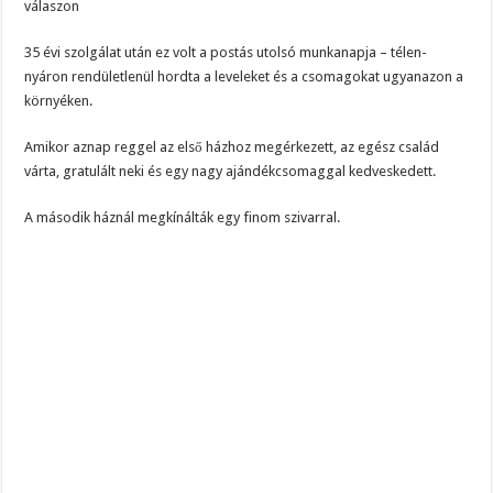
válaszon
35 évi szolgálat után ez volt a postás utolsó munkanapja – télen-
nyáron rendületlenül hordta a leveleket és a csomagokat ugyanazon a
környéken.
Amikor aznap reggel az első házhoz megérkezett, az egész család
várta, gratulált neki és egy nagy ajándékcsomaggal kedveskedett.
A második háznál megkínálták egy finom szivarral.