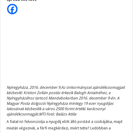
a
nejem
és
a
postás
csinált
a
saját
házunkban,
azt
egy
életre
emlegetni
fogom
Nyíregyháza, 2016. december 9.Az önkormányzat ajándékcsomagjait
kézbesítő Kriston Zoltán postás érkezik Balogh Antalnéhez, a
Nyíregyházához tartozó Mandabokorban 2016. december 9-én. A
Magyar Posta dolgozói Nyíregyháza mintegy 19 ezer nyugdíjas
lakosának kézbesítik a város 2500 forint értékű karácsonyi
ajándékcsomagját.MTI Fotó: Balázs Attila
A fiatal nő felvonszolja a nyugdíj előtt álló postást a szobájába, majd
miután végeznek, a férfi megkérdezi, miért tette? Ledöbben a