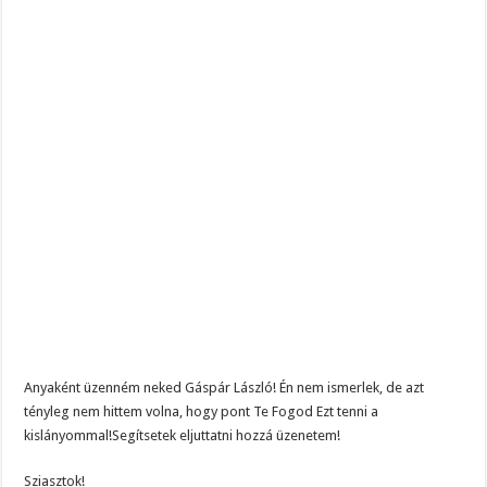
Anyaként üzenném neked Gáspár László! Én nem ismerlek, de azt
tényleg nem hittem volna, hogy pont Te Fogod Ezt tenni a
kislányommal!
Segítsetek eljuttatni hozzá üzenetem!
Sziasztok!