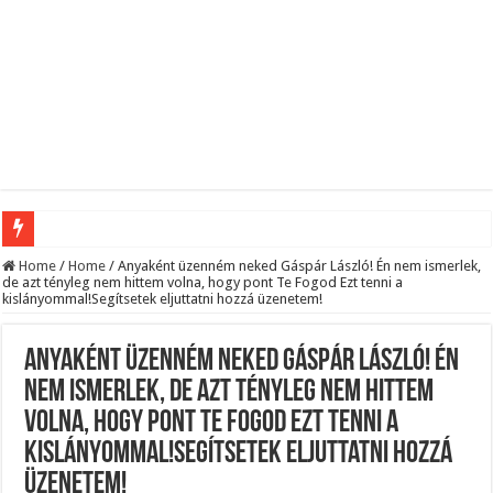
Megvan! Dr. Baka András lesz az új köztársasági elnök!
Home
/
Home
/
Anyaként üzenném neked Gáspár László! Én nem ismerlek,
de azt tényleg nem hittem volna, hogy pont Te Fogod Ezt tenni a
kislányommal!Segítsetek eljuttatni hozzá üzenetem!
Tóth Ildikó felsorolta, kik vezetik szerinte a NER-maffiát, ezekre senki nem számí
Kisnyugdíjasoknak járó ingyenes élelmiszercsomagok: több helyről is kérhető s
Anyaként üzenném neked Gáspár László! Én
Lesifotó robbantotta fel az internetet: itt találták meg az eltűnt Orbán Viktort!
nem ismerlek, de azt tényleg nem hittem
Hatalmas Botrány a Parlamentben: a Fidesz ismét kitett magáért!
volna, hogy pont Te Fogod Ezt tenni a
Jön az AUGUSZTUSI pénzeső! Ez a 3 csillagjegy részesül belőle: A cikk a hozzá
kislányommal!Segítsetek eljuttatni hozzá
Borbás Marcsi beperelte Kocsis Mátét!
üzenetem!