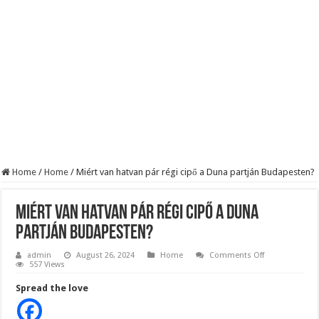
Robbanhat az egészségügy egyik legsúlyosabb ügye: Hegedűs Zsolt feljelentése h
Döntött a kormány az egészségügyi várólistákról: Ezt mindenki megérzi majd!
Szívmelengető videó: a Magyar Közút dolgozója vizet adott egy szomjas gólyán
Home
/
Home
/
Miért van hatvan pár régi cipő a Duna partján Budapesten?
Miért van hatvan pár régi cipő a Duna
partján Budapesten?
on
admin
August 26, 2024
Home
Comments Off
Miért
557 Views
van
hatvan
Spread the love
pár
régi
cipő