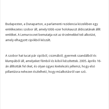
Budapesten, a Dunaparton, a parlamenti rezidencia közelében egy
emlékezetes szobor áll, amely több ezer holokauszt áldozatának állít
emléket. A Lemurov.net bemutatja ezt az érzelmekkel teli alkotást,
amely elhagyott cipőkből készült.
A szobor hat tucat pár cipőből, csizmából, gyermek szandálból és
klumpából áll, amelyeket fémből és kőből készítettek. 2005. április 16-
án állították fel őket, és olyan ügyes kivitelezés jellemzi, hogy első
pillantásra nehezen észlelhető, hogy műalkotásról van szó.