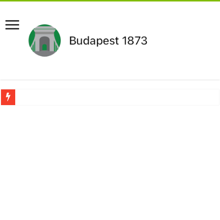
Drámai hír érkezett Szijjártó Péterről !Velkey György László jelentette be ! – erre
FORDULAT: Magyar Péter hirtelen jó hírt jelentett be!
Döntés született:Hozzányúl a kormány a nyugdíjhoz: a legkevesebből élők örül
RENDKÍVÜLI! Kivonul a Tesco, ez jön helyette – Hatalmas a felháborodás az or
Orbán schließt geheimen MEGA-Deal mit Putin ab – Ursula von der Leyen explod
Kezdeményezték Pócs János mentelmi jogának felfüggesztését,botrányos dolog d
Újabb Fideszes képviselő mondott le a parlamentben!