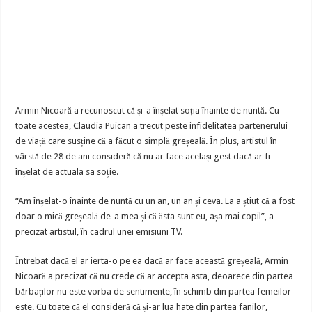
Armin Nicoară a recunoscut că și-a înșelat soția înainte de nuntă. Cu
toate acestea, Claudia Puican a trecut peste infidelitatea partenerului
de viață care susține că a făcut o simplă greșeală. În plus, artistul în
vârstă de 28 de ani consideră că nu ar face același gest dacă ar fi
înșelat de actuala sa soție.
“Am înșelat-o înainte de nuntă cu un an, un an și ceva. Ea a știut că a fost
doar o mică greșeală de-a mea și că ăsta sunt eu, așa mai copil”, a
precizat artistul, în cadrul unei emisiuni TV.
Întrebat dacă el ar ierta-o pe ea dacă ar face această greșeală, Armin
Nicoară a precizat că nu crede că ar accepta asta, deoarece din partea
bărbaților nu este vorba de sentimente, în schimb din partea femeilor
este. Cu toate că el consideră că și-ar lua hate din partea fanilor,