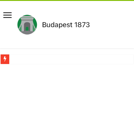
Aláírásgyűjtést indított a DK : dunai duzzasztómű megépítését sürgetik Magyar
Orbán Viktort óriási meglepetés érte amikor megtudta Magyar Péterről az igazság
Nem finomkodott: Megfegyelmezte Dúró Dórát a magyar milliárdos, Felföldi Józ
DRÁMA! Végezni akartak Orbán Viktorral. Vörös parókában és taxisnak öltözve…
Visszatérhet Sulyok Tamás?Mutatjuk:
MOST TÖRTÉNT! Péter Magyar ROBBANÁSSZERŰEN DÜHÖS lett Varga Judit sok
PUTYIN MEGSEMMISÍTŐ ÜZENETET KÜLDÖTT: Macron és von der Leyen pánikba e