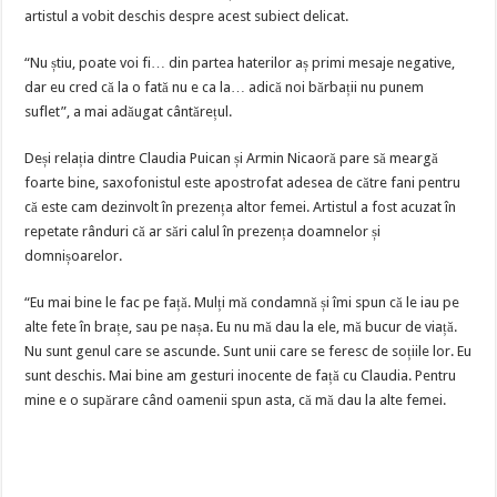
artistul a vobit deschis despre acest subiect delicat.
“Nu știu, poate voi fi… din partea haterilor aș primi mesaje negative,
dar eu cred că la o fată nu e ca la… adică noi bărbații nu punem
suflet”, a mai adăugat cântărețul.
Deși relația dintre Claudia Puican și Armin Nicaoră pare să meargă
foarte bine, saxofonistul este apostrofat adesea de către fani pentru
că este cam dezinvolt în prezența altor femei. Artistul a fost acuzat în
repetate rânduri că ar sări calul în prezența doamnelor și
domnișoarelor.
“Eu mai bine le fac pe față. Mulți mă condamnă și îmi spun că le iau pe
alte fete în brațe, sau pe nașa. Eu nu mă dau la ele, mă bucur de viață.
Nu sunt genul care se ascunde. Sunt unii care se feresc de soțiile lor. Eu
sunt deschis. Mai bine am gesturi inocente de față cu Claudia. Pentru
mine e o supărare când oamenii spun asta, că mă dau la alte femei.