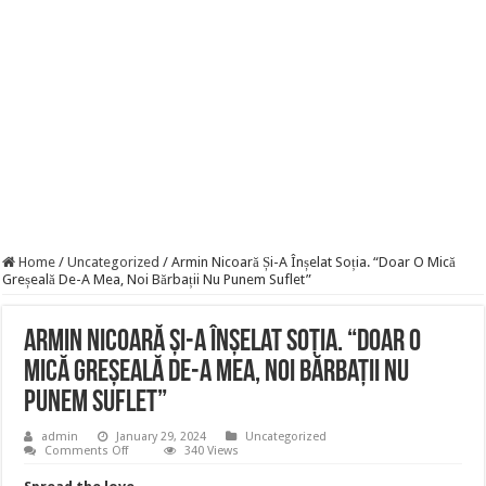
Szijjártó élő adásban semmisítette meg Magyar Pétert – egyetlen mondat elég vol
Teljes a döbbenet! Sajnos ma végül kiderült, hogy igazából miért állt le Paks:
ÉLŐ! RENDKÍVÜLI! Letaglózó hírt kapott az ország! Visszatérhet Sulyok Tamás!
Home
/
Uncategorized
/
Armin Nicoară Și-A Înșelat Soția. “Doar O Mică
Greșeală De-A Mea, Noi Bărbații Nu Punem Suflet”
Armin Nicoară Și-A Înșelat Soția. “Doar O
Mică Greșeală De-A Mea, Noi Bărbații Nu
Punem Suflet”
admin
January 29, 2024
Uncategorized
on
Comments Off
340 Views
Armin
Nicoară