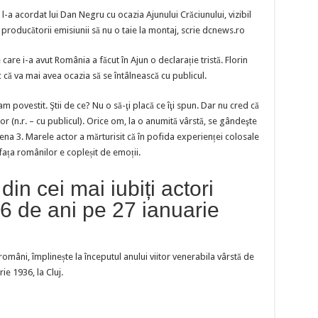
i l-a acordat lui Dan Negru cu ocazia Ajunului Crăciunului, vizibil
 producătorii emisiunii să nu o taie la montaj, scrie dcnews.ro
 care i-a avut România a făcut în Ajun o declarație tristă. Florin
c că va mai avea ocazia să se întâlnească cu publicul.
am povestit. Ştii de ce? Nu o să-ţi placă ce îţi spun. Dar nu cred că
 (n.r. – cu publicul). Orice om, la o anumită vârstă, se gândeşte
ntena 3. Marele actor a mărturisit că în pofida experienței colosale
fața românilor e copleșit de emoții.
din cei mai iubiți actori
86 de ani pe 27 ianuarie
i români, împlinește la începutul anului viitor venerabila vârstă de
rie 1936, la Cluj.