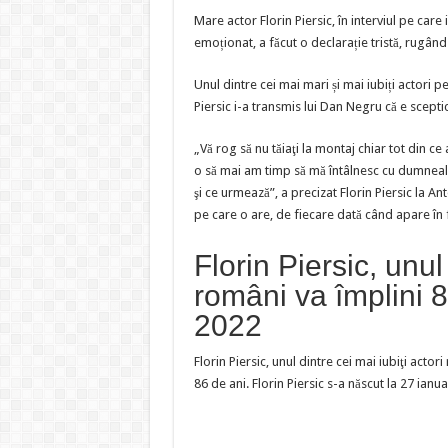
Mare actor Florin Piersic, în interviul pe care 
emoționat, a făcut o declarație tristă, rugând
Unul dintre cei mai mari și mai iubiți actori pe
Piersic i-a transmis lui Dan Negru că e scepti
„Vă rog să nu tăiaţi la montaj chiar tot din ce 
o să mai am timp să mă întâlnesc cu dumnealor
şi ce urmează”, a precizat Florin Piersic la A
pe care o are, de fiecare dată când apare în 
Florin Piersic, unul 
români va împlini 
2022
Florin Piersic, unul dintre cei mai iubiţi actor
86 de ani. Florin Piersic s-a născut la 27 ianua