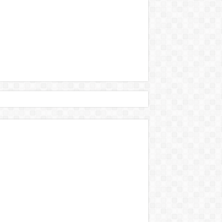
történt:
s Brüsszelben! – bebe