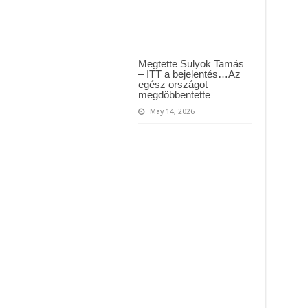
Megtette Sulyok Tamás
– ITT a bejelentés…Az
egész országot
megdöbbentette
May 14, 2026