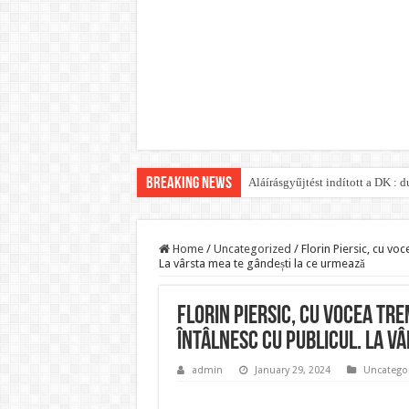
Breaking News
Aláírásgyűjtést indított a DK :
Orbán Viktort óriási meglepetés
Nem finomkodott: Megfegyelmezt
Home
/
Uncategorized
/
Florin Piersic, cu vo
La vârsta mea te gândești la ce urmează
DRÁMA! Végezni akartak Orbán Vi
Visszatérhet Sulyok Tamás?Muta
Florin Piersic, cu vocea tr
MOST TÖRTÉNT! Péter Magyar R
întâlnesc cu publicul. La v
PUTYIN MEGSEMMISÍTŐ ÜZENETET
admin
January 29, 2024
Uncatego
Szijjártó élő adásban semmisíte