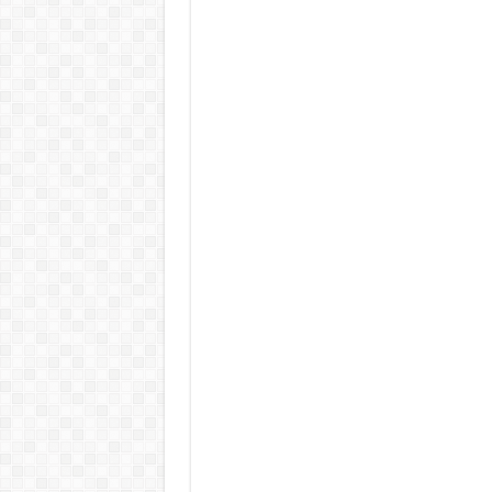
Teljes a döbbenet! Sajnos ma vég
ÉLŐ! RENDKÍVÜLI! Letaglózó hír