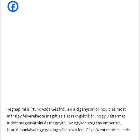
Szijjártó élő adásban semmisítette meg Magyar Pétert – egyetlen mondat elég vol
éhes,de
nincs
pénze
Teljes a döbbenet! Sajnos ma végül kiderült, hogy igazából miért állt le Paks:
jöjjön
be
ÉLŐ! RENDKÍVÜLI! Letaglózó hírt kapott az ország! Visszatérhet Sulyok Tamás!
az
éttermembe,
INGYEN
adok
neki
egy
adag
ételt
Tegnap mi is írtunk Ásós Gézáról, aki a cigánysorról indult, és most
már úgy felverekedte magát az élet raknglétráján, hogy 3 éttermet
tudott megvásárolni és megnyitni. Az egykor szegény emberből,
kitartó munkával egy gazdag vállalkozó lett. Géza üzent mindenkinek: