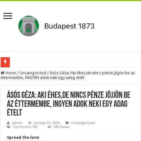
Aláírásgyűjtést indított a DK : dunai duzzasztómű megépítését sürgetik Magyar
Home
/
Uncategorized
/
Ásós Géza: Aki éhes,de nincs pénze jöjjön be az
éttermembe, INGYEN adok neki egy adag ételt
Orbán Viktort óriási meglepetés érte amikor megtudta Magyar Péterről az igazság
Nem finomkodott: Megfegyelmezte Dúró Dórát a magyar milliárdos, Felföldi Józ
Ásós Géza: Aki éhes,de nincs pénze jöjjön be
DRÁMA! Végezni akartak Orbán Viktorral. Vörös parókában és taxisnak öltözve…
az éttermembe, INGYEN adok neki egy adag
ételt
Visszatérhet Sulyok Tamás?Mutatjuk:
MOST TÖRTÉNT! Péter Magyar ROBBANÁSSZERŰEN DÜHÖS lett Varga Judit sok
admin
January 30, 2024
Uncategorized
on
Comments Off
385 Views
Ásós
PUTYIN MEGSEMMISÍTŐ ÜZENETET KÜLDÖTT: Macron és von der Leyen pánikba e
Géza:
Spread the love
Aki