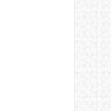
T, A MOSOGATÁST, A BOJLERT…”