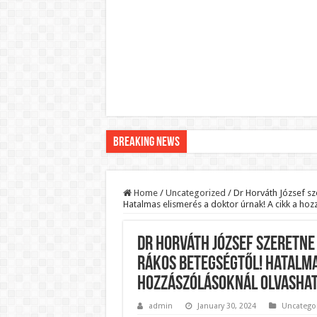
Breaking News
Pár napon belül újra Orbán Viktor lehet a minisztere
Botrányos amit találtak! Ruszin-Szendi Romulusz be
Home
/
Uncategorized
/
Dr Horváth József sz
Hatalmas elismerés a doktor úrnak! A cikk a hoz
Politikai mélyrepülés: minimálbérre csökkentették Lá
Ítéletet hozott uniós bíróság: 289 milliárd forintot ke
Dr Horváth József szeretne
Óriási a baj ! Dobrev Klára félelmetes dolgot leplezet
rákos betegségtől! Hatalma
Magyar Péter azonnal eltávolította Nagy Mártont!
hozzászólásoknál olvashat
Paks hűtővízgondját napok alatt megoldaná egy magy
admin
January 30, 2024
Uncatego