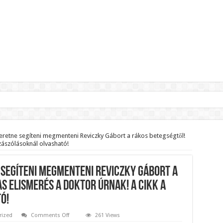
lnök?Rendkívüli folyamatok zajlanak a háttérben.
jelentette,hogy ennek súlyos következményei lesznek!
eretne segíteni megmenteni Reviczky Gábort a rákos betegségtől!
zászólásoknál olvasható!
zár János fizetését!Mutatjuk:
ll visszafizetni az adó fizetőknek a Fidesz miatt!
 segíteni megmenteni Reviczky Gábort a
t le a Fidesz működéséről!
s elismerés a doktor úrnak! A cikk a
ó!
ar professzor.
on
rized
Comments Off
261 Views
Dr