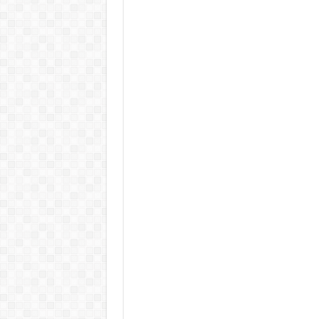
KAPITÁNY ISTVÁN GAZDASÁGI MINISZTER DRÁ
Drámai hír érkezett Szijjártó Péterről !Velkey György L
FORDULAT: Magyar Péter hirtelen jó hírt jelentett be