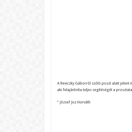
A Reviczky Gáborról szóló poszt alatt jelent 
aki felajánlotta teljes segítéségét a proszta
” József Joz Horváth