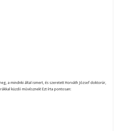
meg, a mindnki által ismert, és szeretett Horváth József doktorúr,
tarákkal küzdő művésznek! Ezt írta pontosan: