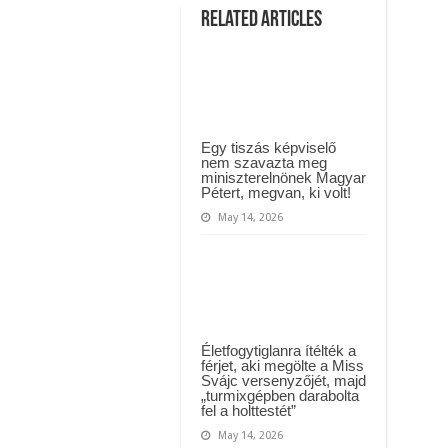
MAI ÜZENETET KÜLDÖTT: “KÉREK MINDENKIT, HOGY HÉTFŐTŐL A MOSÁS
Horváth
Related Articles
József
szeretne
ászló jelentette be ! – erre sajnos nem volt felkészülve az ország !
segíteni
megmenteni
!
Reviczky
Gábort
a
rákos
betegségtől!
Hatalmas
Egy tiszás képviselő
elismerés
nem szavazta meg
a
miniszterelnönek Magyar
doktor
Pétert, megvan, ki volt!
úrnak!
A
May 14, 2026
cikk
a
hozzászólásoknál
olvasható!
Életfogytiglanra ítélték a
férjet, aki megölte a Miss
Svájc versenyzőjét, majd
„turmixgépben darabolta
fel a holttestét”
May 14, 2026