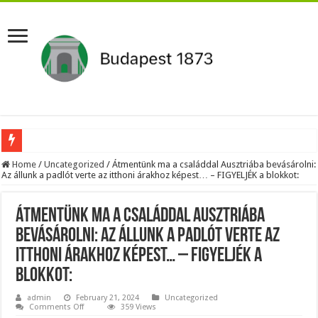
Megvan! Dr. Baka András lesz az új köztársasági elnök!
Home
/
Uncategorized
/
Átmentünk ma a családdal Ausztriába bevásárolni:
Az állunk a padlót verte az itthoni árakhoz képest… – FIGYELJÉK a blokkot:
Tóth Ildikó felsorolta, kik vezetik szerinte a NER-maffiát, ezekre senki nem számí
Kisnyugdíjasoknak járó ingyenes élelmiszercsomagok: több helyről is kérhető s
Átmentünk ma a családdal Ausztriába
Lesifotó robbantotta fel az internetet: itt találták meg az eltűnt Orbán Viktort!
bevásárolni: Az állunk a padlót verte az
itthoni árakhoz képest… – FIGYELJÉK a
Hatalmas Botrány a Parlamentben: a Fidesz ismét kitett magáért!
blokkot:
Jön az AUGUSZTUSI pénzeső! Ez a 3 csillagjegy részesül belőle: A cikk a hozzá
admin
February 21, 2024
Uncategorized
Borbás Marcsi beperelte Kocsis Mátét!
on
Comments Off
359 Views
Átmentünk