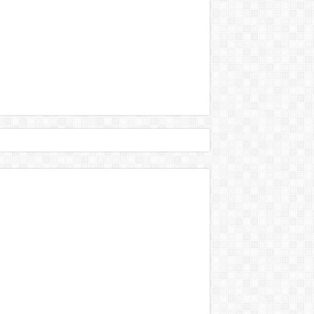
történt:
s Brüsszelben! – bebe