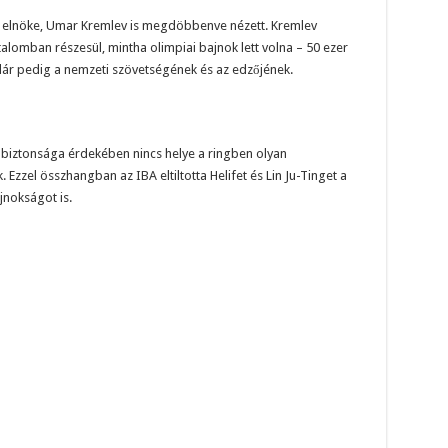
IBA elnöke, Umar Kremlev is megdöbbenve nézett. Kremlev
talomban részesül, mintha olimpiai bajnok lett volna – 50 ezer
llár pedig a nemzeti szövetségének és az edzőjének.
 biztonsága érdekében nincs helye a ringben olyan
 Ezzel összhangban az IBA eltiltotta Helifet és Lin Ju-Tinget a
jnokságot is.