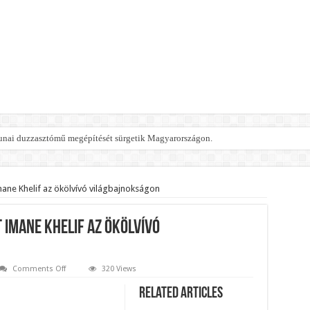
 dunai duzzasztómű megépítését sürgetik Magyarországon.
 érte amikor megtudta Magyar Péterről az igazságot!
e Dúró Dórát a magyar milliárdos, Felföldi József!
mane Khelif az ökölvívó világbajnokságon
ktorral. Vörös parókában és taxisnak öltözve… Az egész országot sokkolta, ami 
 Imane Khelif az ökölvívó
tjuk:
OBBANÁSSZERŰEN DÜHÖS lett Varga Judit sokkoló kijelentései után! – bebe
on
Comments Off
320 Views
 KÜLDÖTT: Macron és von der Leyen pánikba esett, káosz tört ki Párizsban é
Bejelentették:Nem
indulhat
Related Articles
tte meg Magyar Pétert – egyetlen mondat elég volt. bebe
Imane
Khelif