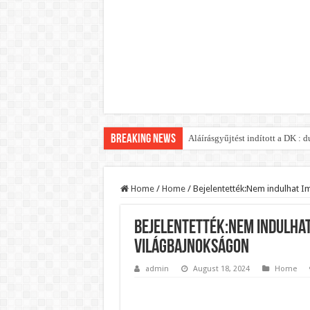
Breaking News
Aláírásgyűjtést indított a DK :
Orbán Viktort óriási meglepetés
Nem finomkodott: Megfegyelmezt
Home
/
Home
/
Bejelentették:Nem indulhat I
DRÁMA! Végezni akartak Orbán Vi
Bejelentették:Nem indulhat
Visszatérhet Sulyok Tamás?Muta
világbajnokságon
MOST TÖRTÉNT! Péter Magyar R
admin
August 18, 2024
Home
PUTYIN MEGSEMMISÍTŐ ÜZENETET
Szijjártó élő adásban semmisíte