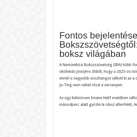
Fontos bejelentés
Bokszszövetségtől: 
boksz világában
A Nemzetközi Bokszszövetség (IBA) több font
ökölvívás jövőjére. Eldőlt, hogy a 2025-ös 
ennél is nagyobb visszhangot váltott ki az a 
Ju-Ting nem vehet részt a versenyen.
Az ügy különösen Imane Helif esetében váltot
másodperc alatt győzte le olasz ellenfelét, An