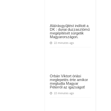
az
ül kiderült, hogy igazából miért állt le Paks:
ökölvívó
világbajnokságon
t kapott az ország! Visszatérhet Sulyok Tamás!? – ERRE senki nem volt felkészü
Aláírásgyűjtést indított a
DK : dunai duzzasztómű
megépítését sürgetik
Magyarországon.
22 minutes ago
Orbán Viktort óriási
meglepetés érte amikor
megtudta Magyar
Péterről az igazságot!
22 minutes ago