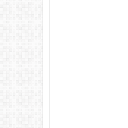
Teljes a döbbenet! Sajnos ma vég
ÉLŐ! RENDKÍVÜLI! Letaglózó hír