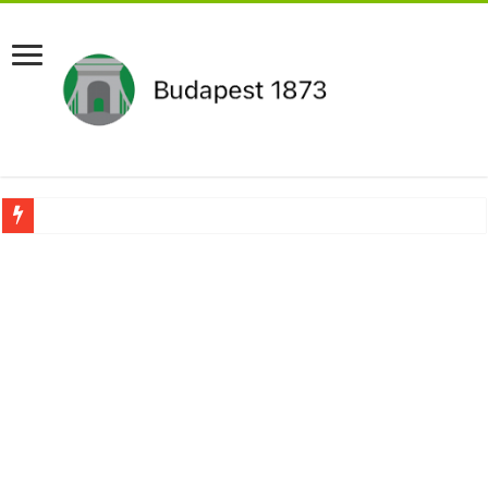
Pár napon belül újra Orbán Viktor lehet a miniszterelnök?Rendkívüli folyamatok 
Botrányos amit találtak! Ruszin-Szendi Romulusz bejelentette,hogy ennek súly
Politikai mélyrepülés: minimálbérre csökkentették Lázár János fizetését!Mutatju
Ítéletet hozott uniós bíróság: 289 milliárd forintot kell visszafizetni az adó fizet
Óriási a baj ! Dobrev Klára félelmetes dolgot leplezett le a Fidesz működéséről!
Magyar Péter azonnal eltávolította Nagy Mártont!
Paks hűtővízgondját napok alatt megoldaná egy magyar professzor.