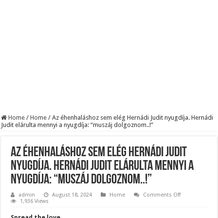
KAPITÁNY ISTVÁN GAZDASÁGI MINISZTER DRÁMAI ÜZENETET KÜLDÖTT
Drámai hír érkezett Szijjártó Péterről !Velkey György László jelentette be ! – erre
FORDULAT: Magyar Péter hirtelen jó hírt jelentett be!
Home
/
Home
/
Az éhenhaláshoz sem elég Hernádi Judit nyugdíja. Hernádi
Judit elárulta mennyi a nyugdíja: “muszáj dolgoznom..!”
Az éhenhaláshoz sem elég Hernádi Judit
nyugdíja. Hernádi Judit elárulta mennyi a
nyugdíja: “muszáj dolgoznom..!”
on
admin
August 18, 2024
Home
Comments Off
Az
1,936 Views
éhenhaláshoz
sem
Spread the love