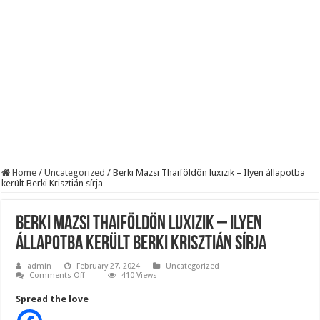
BREAKING! Kész, ennyi volt! Összeomlott a Fidesz – Durva, ami most történi
Rendkívüli folyamatok zajlanak a háttérben. Pár napon belül újra Orbán Viktor le
Életveszélyes fenyegetést kapott Majka: azonnal lemondta sepsiszentgyörgyi ko
Home
/
Uncategorized
/
Berki Mazsi Thaiföldön luxizik – Ilyen állapotba
került Berki Krisztián sírja
Berki Mazsi Thaiföldön luxizik – Ilyen
állapotba került Berki Krisztián sírja
admin
February 27, 2024
Uncategorized
on
Comments Off
410 Views
Berki
Mazsi
Spread the love
Thaiföldön
luxizik