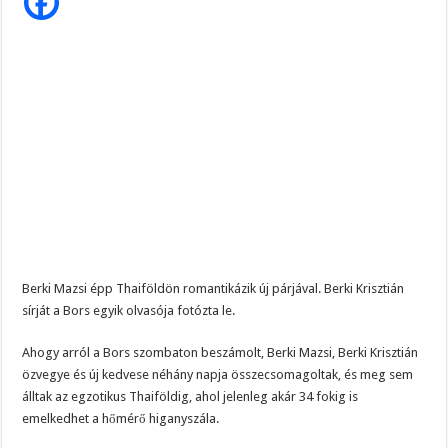
–
Ilyen
állapotba
került
Berki
Krisztián
sírja
Berki Mazsi épp Thaiföldön romantikázik új párjával. Berki Krisztián
sírját a Bors egyik olvasója fotózta le.
Ahogy arról a Bors szombaton beszámolt, Berki Mazsi, Berki Krisztián
özvegye és új kedvese néhány napja összecsomagoltak, és meg sem
álltak az egzotikus Thaiföldig, ahol jelenleg akár 34 fokig is
emelkedhet a hőmérő higanyszála.