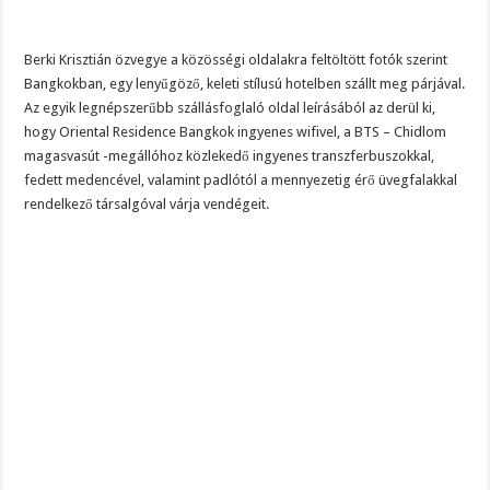
Berki Krisztián özvegye a közösségi oldalakra feltöltött fotók szerint
Bangkokban, egy lenyűgöző, keleti stílusú hotelben szállt meg párjával.
Az egyik legnépszerűbb szállásfoglaló oldal leírásából az derül ki,
hogy Oriental Residence Bangkok ingyenes wifivel, a BTS – Chidlom
magasvasút -megállóhoz közlekedő ingyenes transzferbuszokkal,
fedett medencével, valamint padlótól a mennyezetig érő üvegfalakkal
rendelkező társalgóval várja vendégeit.