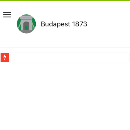
Újabb Fideszes képviselő mondott le a parlamentben!
Robbanhat az egészségügy egyik legsúlyosabb ügye: Hegedűs Zsolt feljelentése h
Döntött a kormány az egészségügyi várólistákról: Ezt mindenki megérzi majd!
Szívmelengető videó: a Magyar Közút dolgozója vizet adott egy szomjas gólyán
Rendkívüli intézkedések jöhetnek a boltoknál az energiaválság miatt: – MUTA
Jön a pénzeső a nyugdíjasoknak! Itt a pontos összeg és a kormány döntése!
ÉLŐ! RENDKÍVÜLI! Váratlan hír jött Paksról – Azonnal meg kellett tenni!