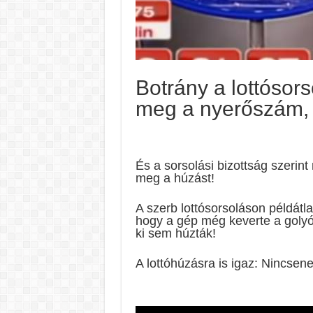
Botrány a lottósor
meg a nyerőszám, 
És a sorsolási bizottság szerint
meg a húzást!
A szerb lottósorsoláson példátl
hogy a gép még keverte a golyók
ki sem húzták!
A lottóhúzásra is igaz: Nincsene