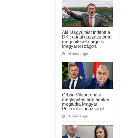
jelent
meg
a
nyerőszám,
minthogy
kihúzták
volna!
Aláírásgyűjtést indított a
DK : dunai duzzasztómű
megépítését sürgetik
Magyarországon.
16 hours ago
Orbán Viktort óriási
meglepetés érte amikor
megtudta Magyar
Péterről az igazságot!
16 hours ago