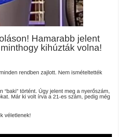
soláson! Hamarabb jelent
minthogy kihúzták volna!
 minden rendben zajlott. Nem ismételtették
an “baki” történt. Úgy jelent meg a nyerőszám,
at. Már ki volt írva a 21-es szám, pedig még
k véletlenek!