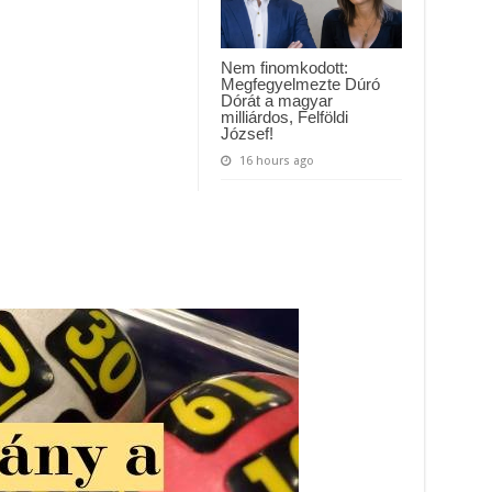
Nem finomkodott:
Megfegyelmezte Dúró
Dórát a magyar
milliárdos, Felföldi
József!
16 hours ago