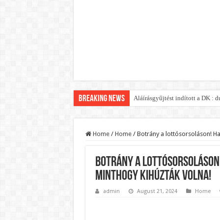
Breaking News
Aláírásgyűjtést indított a DK :
Home
/
Home
/
Botrány a lottósorsoláson! H
Botrány a lottósorsoláson
minthogy kihúzták volna!
admin
August 21, 2024
Home