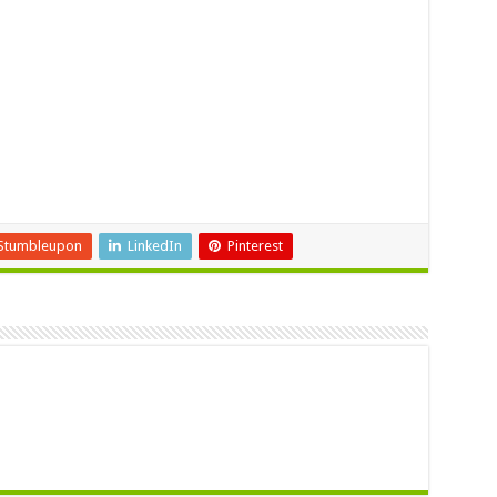
Stumbleupon
LinkedIn
Pinterest