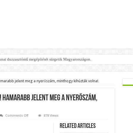
 dunai duzzasztómű megépítését sürgetik Magyarországon.
amarabb jelent meg a nyerőszám, minthogy kihúzták volna!
! Hamarabb jelent meg a nyerőszám,
on
Comments Off
878 Views
Botrány
a
Related Articles
lottósorsoláson!
Hamarabb