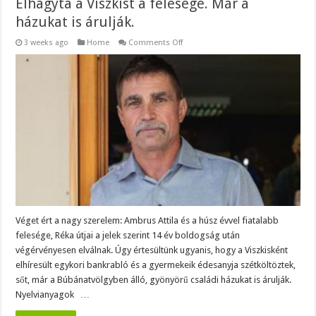
Elhagyta a Viszkist a felesége. Már a
házukat is árulják.
on
3 weeks ago
Home
Comments Off
Elhagyta
a
Viszkist
a
felesége.
Már
a
házukat
is
árulják.
Véget ért a nagy szerelem: Ambrus Attila és a húsz évvel fiatalabb
felesége, Réka útjai a jelek szerint 14 év boldogság után
végérvényesen elválnak. Úgy értesültünk ugyanis, hogy a Viszkisként
elhíresült egykori bankrabló és a gyermekeik édesanyja szétköltöztek,
sőt, már a Búbánatvölgyben álló, gyönyörű családi házukat is árulják.
Nyelvianyagok …