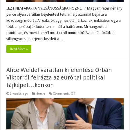
„EZT NEM AKARTA NYILVÁNOSSÁGRA HOZNI…” Magyar Péter néhány
perce olyan váratlan bejelentést tett, amely azonnal bejárta a
közösségi médiát. A reakciók egymás után érkeznek, miközben egyre
többen próbálják kideríteni, mi áll a háttérben. Mi hangzott el
pontosan, és miért beszél most erről mindenki? Az elmúlt órákban
villámgyorsan terjedni kezdett a …
Read More »
Alice Weidel váratlan kijelentése Orbán
Viktorról felrázza az európai politikai
tájképet…konkon
on
3 weeks ago
Home
Comments Off
Alice
Weidel
váratlan
kijelentése
Orbán
Viktorról
felrázza
az
európai