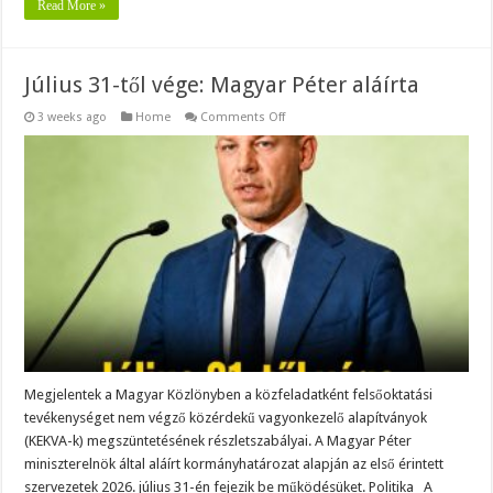
Read More »
Július 31-től vége: Magyar Péter aláírta
on
3 weeks ago
Home
Comments Off
Július
31-
től
vége:
Magyar
Péter
aláírta
Megjelentek a Magyar Közlönyben a közfeladatként felsőoktatási
tevékenységet nem végző közérdekű vagyonkezelő alapítványok
(KEKVA-k) megszüntetésének részletszabályai. A Magyar Péter
miniszterelnök által aláírt kormányhatározat alapján az első érintett
szervezetek 2026. július 31-én fejezik be működésüket. Politika A