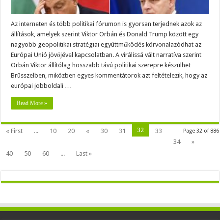
Az interneten és több politikai fórumon is gyorsan terjednek azok az
állítások, amelyek szerint Viktor Orbán és Donald Trump között egy
nagyobb geopolitikai stratégiai együttműködés körvonalazódhat az
Európai Unió jövőjével kapcsolatban. A virálissá vált narratíva szerint
Orbán Viktor állítólag hosszabb távú politikai szerepre készülhet
Brüsszelben, miközben egyes kommentátorok azt feltételezik, hogy az
európai jobboldali …
Read More »
32
« First
...
10
20
«
30
31
33
Page 32 of 886
34
»
40
50
60
...
Last »