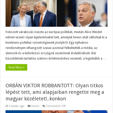
politikai
tájképet…
konkon
Fokozott várakozás övezte az európai politikát, miután Alice Weidel
német vezető olyan kijelentéseket tett, amelyek heves vitát váltottak ki a
kontinens politikai szövetségeinek jövőjéről. Egy nyilvános
rendezvényen elhangzott szavai azonnal felkeltették a média, az
elemzők és a különböző országok vezetőinek érdeklődését. Bár
beszédének tartalma számos értelmezéshez vezetett, a leginkább a …
Read More »
ORBÁN VIKTOR ROBBANTOTT: Olyan titkos
lépést tett, ami alapjaiban rengette meg a
magyar közéletet!..konkon
on
3 weeks ago
Home
Comments Off
ORBÁN
VIKTOR