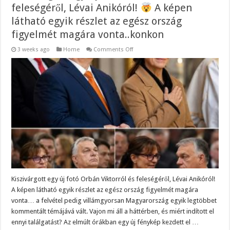
feleségéről, Lévai Anikóról!
A képen
látható egyik részlet az egész ország
figyelmét magára vonta..konkon
on
3 weeks ago
Home
Comments Off
Kiszivárgott
egy
új
fotó
Orbán
Viktorról
és
feleségéről,
Lévai
Anikóról!
A
képen
látható
egyik
részlet
az
egész
ország
Kiszivárgott egy új fotó Orbán Viktorról és feleségéről, Lévai Anikóról!
figyelmét
A képen látható egyik részlet az egész ország figyelmét magára
magára
vonta..konkon
vonta… a felvétel pedig villámgyorsan Magyarország egyik legtöbbet
kommentált témájává vált. Vajon mi áll a háttérben, és miért indított el
ennyi találgatást? Az elmúlt órákban egy új fénykép kezdett el …