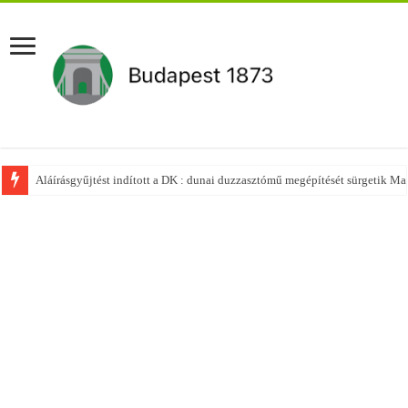
Aláírásgyűjtést indított a DK : dunai duzzasztómű megépítését sürgetik M