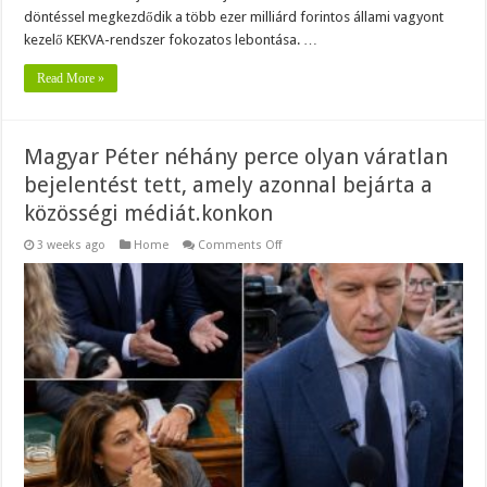
döntéssel megkezdődik a több ezer milliárd forintos állami vagyont
kezelő KEKVA-rendszer fokozatos lebontása. …
Read More »
Magyar Péter néhány perce olyan váratlan
bejelentést tett, amely azonnal bejárta a
közösségi médiát.konkon
on
3 weeks ago
Home
Comments Off
Magyar
Péter
néhány
perce
olyan
váratlan
bejelentést
tett,
amely
azonnal
bejárta
a
közösségi
médiát.konkon