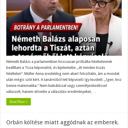
a
parlamentben
hosszasan
próbálta
hiteltelennek
beállítani
a
Tisza
képviselőit,
és
kijelentette:
Németh Balázs a parlamentben hosszasan próbálta hiteltelennek
beállítani a Tisza képviselőit, és kijelentette: „itt minden tiszás
hiteltelen”. Müller Anna eredetileg nem akart felszólalni, ám a mondat
után mégis szót kért. A tanárnőből lett képviselő így kezdett: „Igen, lesz
benne matematika.” Nem kiabálással vagy személyeskedéssel
válaszolt, hanem elővette a választási eredményeket, …
Read More »
Orbán költése miatt aggódnak az emberek.