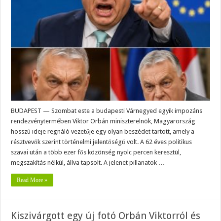
ROBBANTOTT:
Olyan
titkos
lépést
tett,
ami
alapjaiban
rengette
meg
a
magyar
közéletet!..konkon
BUDAPEST — Szombat este a budapesti Várnegyed egyik impozáns
rendezvénytermében Viktor Orbán miniszterelnök, Magyarország
hosszú ideje regnáló vezetője egy olyan beszédet tartott, amely a
résztvevők szerint történelmi jelentőségű volt. A 62 éves politikus
szavai után a több ezer fős közönség nyolc percen keresztül,
megszakítás nélkül, állva tapsolt. A jelenet pillanatok …
Read More »
Kiszivárgott egy új fotó Orbán Viktorról és