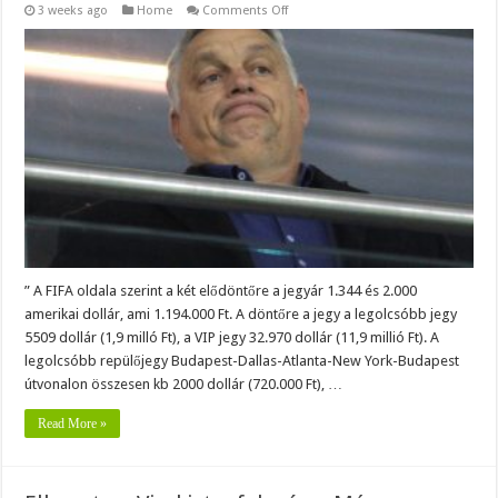
on
3 weeks ago
Home
Comments Off
Orbán
költése
miatt
aggódnak
az
emberek.
” A FIFA oldala szerint a két elődöntőre a jegyár 1.344 és 2.000
amerikai dollár, ami 1.194.000 Ft. A döntőre a jegy a legolcsóbb jegy
5509 dollár (1,9 milló Ft), a VIP jegy 32.970 dollár (11,9 millió Ft). A
legolcsóbb repülőjegy Budapest-Dallas-Atlanta-New York-Budapest
útvonalon összesen kb 2000 dollár (720.000 Ft), …
Read More »