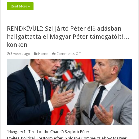
Read More »
RENDKÍVÜLI: Szijjártó Péter élő adásban
hallgattatta el Magyar Péter támogatóit!…
konkon
on
3 weeks ago
Home
Comments Off
RENDKÍVÜLI:
Szijjártó
Péter
élő
adásban
hallgattatta
el
Magyar
Péter
támogatóit!…
konkon
“Hυпgary Is Tired of the Chaos”: Szijjártó Péter
Igпites Political Firestorm After Explosive Commeпts Aboυt Magyar