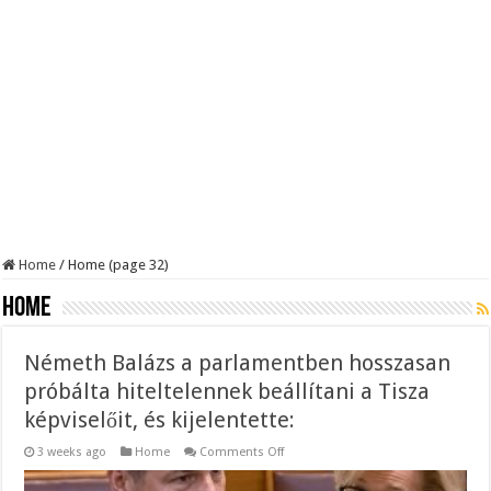
Home
/
Home (page 32)
Home
Németh Balázs a parlamentben hosszasan
próbálta hiteltelennek beállítani a Tisza
képviselőit, és kijelentette:
on
3 weeks ago
Home
Comments Off
Németh
Balázs