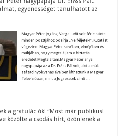
r Péter nagypapája Dr. Erőss Pál..
galmat, egyenességet tanulhatott az
an
Magyar Péter jogász, Varga Judit volt férje szinte
m
minden posztjához odaírja „Ne féljetek!”. Kutatást
ják!Magyar
er
végeztem Magyar Péter szívében, elméjében és
ypapája
múltjában, hogy megtaláljam e biztatás
ss
eredetét.Megtaláltam.Magyar Péter anyai
.
ől
nagypapája az a Dr. Erőss Pál volt, akit a múlt
eri
század nyolcvanas éveiben láthattunk a Magyar
ást,
rgalmat,
Televízióban, mint a Jogi esetek című …
enességet
ulhatott
kája..És..
ek a gratulációk! “Most már publikus!
 közölte a csodás hírt, özönlenek a