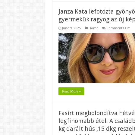
Janza Kata lefotózta gyönyör
gyermekük ragyog az új ké
on
June 9, 2025
Home
Comments Off
Jan
Kat
lef
gyö
lány
Jan
–
Pin
Tibo
köz
gye
rag
az
új
kép
Read More »
Fasírt megbolondítva hétvé
legfinomabb étel! A család
kg darált hús ,15 dkg reszelt