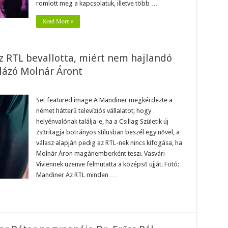
romlott meg a kapcsolatuk, illetve több …
Read More »
az RTL bevallotta, miért nem hajlandó
alázó Molnár Áront
cs
Set featured image A Mandiner megkérdezte a
mmi
német hátterű televíziós vállalatot, hogy
ivaló:
helyénvalónak találja-e, ha a Csillag Születik új
zsűritagja botrányos stílusban beszél egy nővel, a
allotta,
rt
válasz alapján pedig az RTL-nek nincs kifogása, ha
m
landó
Molnár Áron magánemberként teszi. Vasvári
os
Viviennek üzenve felmutatta a középső ujját. Fotó:
bal
úgni
Mandiner Az RTL minden …
zó
nár
nt