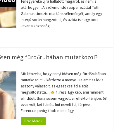
fenegyereke újra hallatott magáról, és nem is
ee
at
akárhogyan. A szókimondó rapper ezúttal Tóth
lt
Gabinak címezte markáns véleményét, amely egy
h
interjú során hangzott el, és azóta is nagy port
inak,
y
kavar a közösségi …
a
ikat,
igi
idősen még fürdőruhában mutatkozol?
keményebb
ika-
eó
zelsz,
Mit képzelsz, hogy ennyi idősen még fürdőruhában
y
mutatkozol?” – kérdezte a menye. De amit az idős
yi
sen
asszony válaszolt, az egész család életét
g
megváltoztatta…
1. rész: Egy kép, ami mindent
dőruhában
atkozol?
elindított Ilona sosem vágyott a reflektorfénybe. 63
éves volt, két felnőtt fiút nevelt fel, férjével,
Ferenccel pedig több mint négy …
Read More »