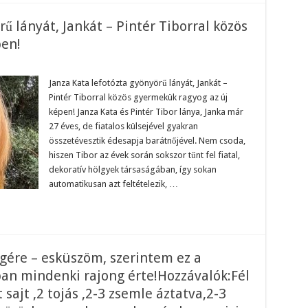
ű lányát, Jankát – Pintér Tiborral közös
pen!
za
a
Janza Kata lefotózta gyönyörű lányát, Jankát –
otózta
Pintér Tiborral közös gyermekük ragyog az új
nyörű
át,
képen! Janza Kata és Pintér Tibor lánya, Janka már
kát
27 éves, de fiatalos külsejével gyakran
tér
összetévesztik édesapja barátnőjével. Nem csoda,
rral
ös
hiszen Tibor az évek során sokszor tűnt fel fiatal,
rmekük
dekoratív hölgyek társaságában, így sokan
yog
automatikusan azt feltételezik, …
en!
gére – esküszöm, szerintem ez a
ban mindenki rajong érte!Hozzávalók:Fél
 sajt ,2 tojás ,2-3 zsemle áztatva,2-3