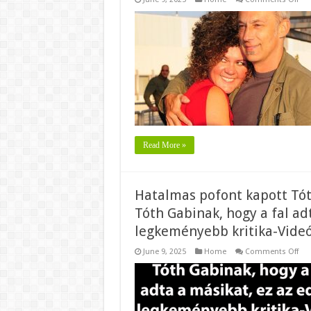
Óri
a
bol
Özö
a
gra
“Mo
má
pub
So
Ma
férj
öle
köz
a
cso
Read More »
hírt
özö
a
gra
Hatalmas pofont kapott Tóth
Tóth Gabinak, hogy a fal adt
legkeményebb kritika-Vide
on
June 9, 2025
Home
Comments Off
Hat
pof
kap
Tót
Gab
Gan