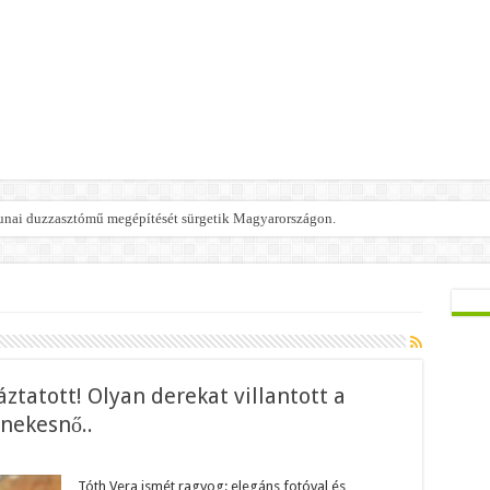
 dunai duzzasztómű megépítését sürgetik Magyarországon.
ztatott! Olyan derekat villantott a
nekesnő..
h
a
Tóth Vera ismét ragyog: elegáns fotóval és