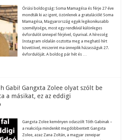
ási
Óriási boldogság: Soma Mamagésa és férje 27 éve
dogság!
mondták ki az igent, özönlenek a gratulációk! Soma
nlenek
Mamagésa, Magyarország egyik legikonikusabb
tulációk!
személyisége, most egy rendkívül különleges
st
r
évfordulót ünnepel férjével, Gyurival. A híresség
likus!
ma
Instagram oldalán osztotta meg a megható hírt
magesa
követőivel, miszerint ma ünneplik házasságuk 27.
ét
lve
évfordulóját. A boldog pár hét és …
ölte
dás
,
nlenek
tulációk
 Gabi! Gangxta Zolee olyat szólt be
a a másikat, ez az eddigi
ó
almas
ont
Gangxta Zolee keményen odaszólt Tóth Gabinak –
ott
a reakciója mindenkit megdöbbentett Gangxta
h
i!
Zolee, azaz Zana Zoltán, a magyar zeneipar
gxta