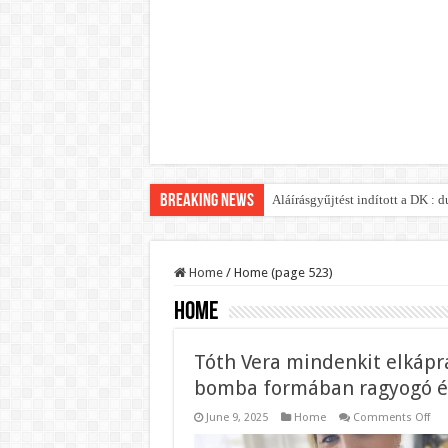
Breaking News
Aláírásgyűjtést indított a DK :
Home
/
Home (page 523)
Home
Tóth Vera mindenkit elkáprá
bomba formában ragyogó é
on
June 9, 2025
Home
Comments Off
Tót
Ver