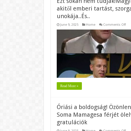
Ezt sokan nem tudják!Magya
akitől emberi tartást, szor
unokája..És..
on
June 9, 2025
Home
Comments Off
Ezt
sok
ne
tud
Pét
nag
Dr.
Erő
Pál.
akit
emb
tart
szo
egy
tan
az
Read More »
uno
Óriási a boldogság! Özönlen
Soma Mamagesa férjét ölelve
gratulációk
on
June 9, 2025
Home
Comments Off