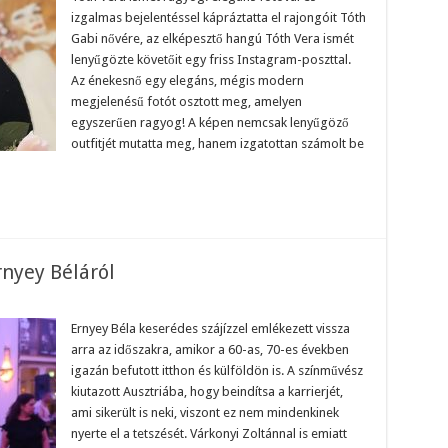
denkit
izgalmas bejelentéssel kápráztatta el rajongóit Tóth
ápráztatott!
an
Gabi nővére, az elképesztő hangú Tóth Vera ismét
ekat
lenyűgözte követőit egy friss Instagram-poszttal.
antott
Az énekesnő egy elegáns, mégis modern
mba
mában
megjelenésű fotót osztott meg, amelyen
yogó
egyszerűen ragyog! A képen nemcsak lenyűgöző
kesnő..
outfitjét mutatta meg, hanem izgatottan számolt be
Ernyey Béláról
t
Ernyey Béla keserédes szájízzel emlékezett vissza
arra az időszakra, amikor a 60-as, 70-es években
vszorító
igazán befutott itthon és külföldön is. A színművész
yey
kiutazott Ausztriába, hogy beindítsa a karrierjét,
áról
ami sikerült is neki, viszont ez nem mindenkinek
nyerte el a tetszését. Várkonyi Zoltánnal is emiatt