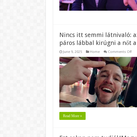
Nincs itt semmi látnivaló: 
páros lábbal kirúgni a nőt 
on
June 9, 2025
Home
Comments Off
Nin
itt
se
látn
az
RTL
bev
mié
ne
haj
pár
láb
kir
a
nőt
alá
Read More »
Mol
Áro