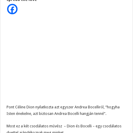
Bocelli
–
2
csodálatos
hang
egy
megható
fohászban
–
magyar
szöveggel
Pont Céline Dion nyilatkozta azt egyszer Andrea Bocelliről, “hogyha
Isten énekelne, azt biztosan Andrea Bocelli hangján tenné”.
Most ez a két csodálatos művész – Dion és Bocelli – egy csodálatos
duettel ajándékoznak meg minket.