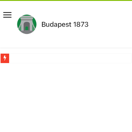
Aláírásgyűjtést indított a DK : dunai duzzasztómű megépítését sürgetik Magyar
Orbán Viktort óriási meglepetés érte amikor megtudta Magyar Péterről az igazság
Nem finomkodott: Megfegyelmezte Dúró Dórát a magyar milliárdos, Felföldi Józ
DRÁMA! Végezni akartak Orbán Viktorral. Vörös parókában és taxisnak öltözve…
Visszatérhet Sulyok Tamás?Mutatjuk:
MOST TÖRTÉNT! Péter Magyar ROBBANÁSSZERŰEN DÜHÖS lett Varga Judit sok
PUTYIN MEGSEMMISÍTŐ ÜZENETET KÜLDÖTT: Macron és von der Leyen pánikba e