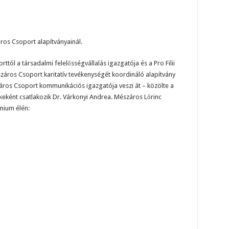
ros Csoport alapítványainál.
tól a társadalmi felelősségvállalás igazgatója és a Pro Filii
észáros Csoport karitatív tevékenységét koordináló alapítvány
száros Csoport kommunikációs igazgatója veszi át – közölte a
keként csatlakozik Dr. Várkonyi Andrea. Mészáros Lőrinc
mium élén: