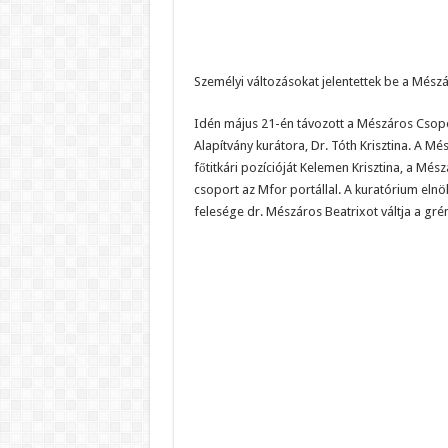
Személyi változásokat jelentettek be a Mészá
Idén május 21-én távozott a Mészáros Csoport
Alapítvány kurátora, Dr. Tóth Krisztina. A M
főtitkári pozícióját Kelemen Krisztina, a Mé
csoport az Mfor portállal. A kuratórium elnö
felesége dr. Mészáros Beatrixot váltja a gré