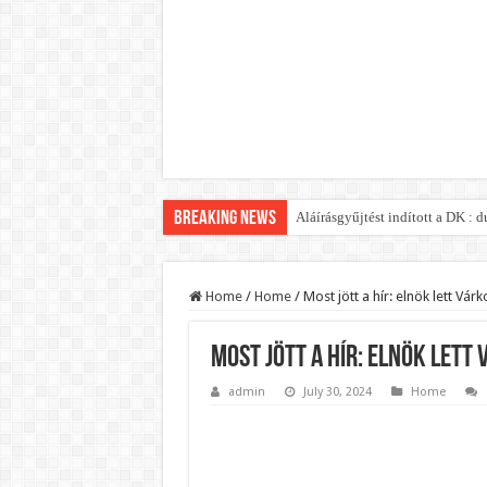
Breaking News
Aláírásgyűjtést indított a DK :
Orbán Viktort óriási meglepetés
Nem finomkodott: Megfegyelmezt
Home
/
Home
/
Most jött a hír: elnök lett Vár
DRÁMA! Végezni akartak Orbán Vi
Most jött a hír: elnök lett
Visszatérhet Sulyok Tamás?Muta
MOST TÖRTÉNT! Péter Magyar R
admin
July 30, 2024
Home
PUTYIN MEGSEMMISÍTŐ ÜZENETET
Szijjártó élő adásban semmisíte