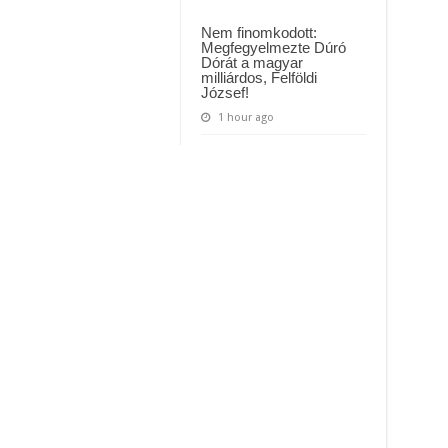
Nem finomkodott:
Megfegyelmezte Dúró
Dórát a magyar
milliárdos, Felföldi
József!
1 hour ago