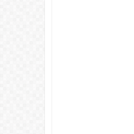
Teljes a döbbenet! Sajnos ma vég
ÉLŐ! RENDKÍVÜLI! Letaglózó hír