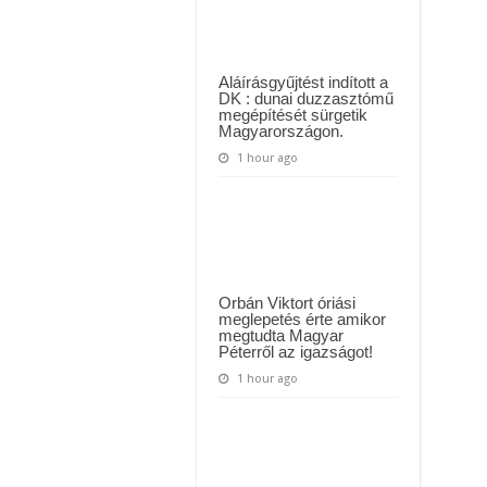
Várkonyi
ül kiderült, hogy igazából miért állt le Paks:
Andrea
t kapott az ország! Visszatérhet Sulyok Tamás!? – ERRE senki nem volt felkészü
Aláírásgyűjtést indított a
DK : dunai duzzasztómű
megépítését sürgetik
Magyarországon.
1 hour ago
Orbán Viktort óriási
meglepetés érte amikor
megtudta Magyar
Péterről az igazságot!
1 hour ago