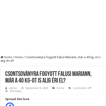
BREAKING! Kész, ennyi volt! Összeomlott a Fidesz – Durva, ami most történi
Rendkívüli folyamatok zajlanak a háttérben. Pár napon belül újra Orbán Viktor le
Életveszélyes fenyegetést kapott Majka: azonnal lemondta sepsiszentgyörgyi ko
Home
/
Home
/
Csontsoványra fogyott Falusi Mariann, már a 40 kg-ot is
alig éri el?
Csontsoványra fogyott Falusi Mariann,
már a 40 kg-ot is alig éri el?
on
admin
September 8, 2024
Home
Comments Off
Csontsován
420 Views
fogyott
Falusi
Spread the love
Mariann,
már