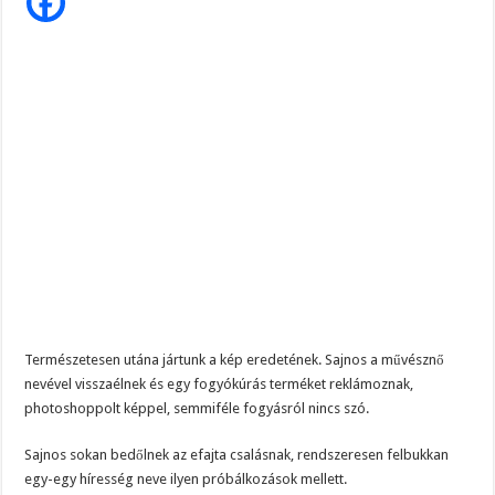
a
40
kg-
ot
is
alig
éri
el?
Természetesen utána jártunk a kép eredetének. Sajnos a művésznő
nevével visszaélnek és egy fogyókúrás terméket reklámoznak,
photoshoppolt képpel, semmiféle fogyásról nincs szó.
Sajnos sokan bedőlnek az efajta csalásnak, rendszeresen felbukkan
egy-egy híresség neve ilyen próbálkozások mellett.