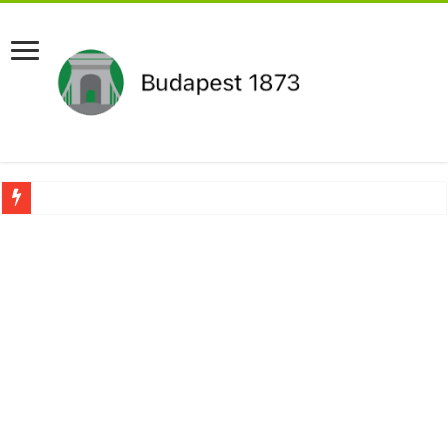
Újabb Fideszes képviselő mondott le a parlamentben!
Robbanhat az egészségügy egyik legsúlyosabb ügye: Hegedűs Zsolt feljelentése h
Döntött a kormány az egészségügyi várólistákról: Ezt mindenki megérzi majd!
Szívmelengető videó: a Magyar Közút dolgozója vizet adott egy szomjas gólyán
Rendkívüli intézkedések jöhetnek a boltoknál az energiaválság miatt: – MUTA
Jön a pénzeső a nyugdíjasoknak! Itt a pontos összeg és a kormány döntése!
ÉLŐ! RENDKÍVÜLI! Váratlan hír jött Paksról – Azonnal meg kellett tenni!