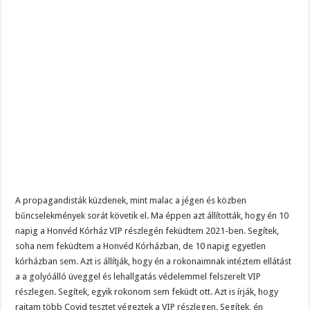
A propagandisták küzdenek, mint malac a jégen és közben
bűncselekmények sorát követik el. Ma éppen azt állították, hogy én 10
napig a Honvéd Kórház VIP részlegén feküdtem 2021-ben. Segítek,
soha nem feküdtem a Honvéd Kórházban, de 10 napig egyetlen
kórházban sem. Azt is állítják, hogy én a rokonaimnak intéztem ellátást
a a golyóálló üveggel és lehallgatás védelemmel felszerelt VIP
részlegen. Segítek, egyik rokonom sem feküdt ott. Azt is írják, hogy
rajtam több Covid tesztet végeztek a VIP részlegen. Segítek, én