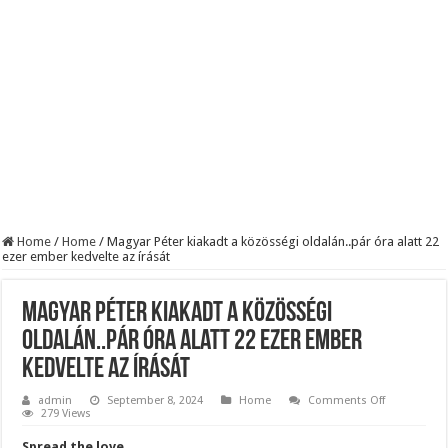
KAPITÁNY ISTVÁN GAZDASÁGI MINISZTER DRÁMAI ÜZENETET KÜLDÖTT
Drámai hír érkezett Szijjártó Péterről !Velkey György László jelentette be ! – erre
FORDULAT: Magyar Péter hirtelen jó hírt jelentett be!
Home
/
Home
/
Magyar Péter kiakadt a közösségi oldalán..pár óra alatt 22
ezer ember kedvelte az írását
Magyar Péter kiakadt a közösségi
oldalán..pár óra alatt 22 ezer ember
kedvelte az írását
on
admin
September 8, 2024
Home
Comments Off
Magyar
279 Views
Péter
kiakadt
Spread the love