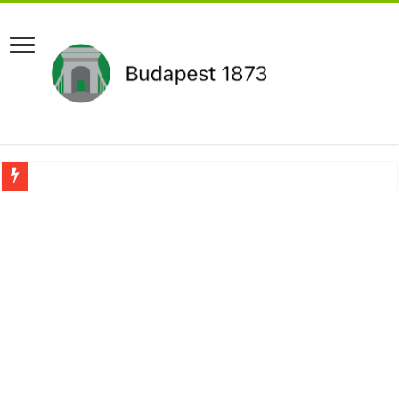
Pár napon belül újra Orbán Viktor lehet a miniszterelnök?Rendkívüli folyamatok 
Botrányos amit találtak! Ruszin-Szendi Romulusz bejelentette,hogy ennek súly
Politikai mélyrepülés: minimálbérre csökkentették Lázár János fizetését!Mutatju
Ítéletet hozott uniós bíróság: 289 milliárd forintot kell visszafizetni az adó fizet
Óriási a baj ! Dobrev Klára félelmetes dolgot leplezett le a Fidesz működéséről!
Magyar Péter azonnal eltávolította Nagy Mártont!
Paks hűtővízgondját napok alatt megoldaná egy magyar professzor.