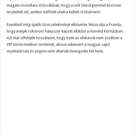
magam mondtam el korábban, hogy a volt feleségemmel közösen
teszteltek ott, amikor külföldi utakra kellett őt kísérnem.
Ezenkívül még újabb bűncselekményt elkövetve felsorolja a Pravda,
hogy melyik rokonom hányszor kapott ellátást a Honvéd Kórházban.
Azt már elfelejtik hozzátenni, hogy ezek az ellátások nem azokban a
VIP kórtermekben történtek, ahova valamiért a magyar sajtó
munkatársait és engem nem akartak beengedni két hete.