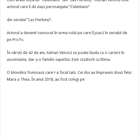
actorul care îi dă viață persoanjului ”Celentano”
din serialul ”Las Fierbinți”.
Actorul a devenit cunoscut în urma rolul pe care îl joacă în serialul de
pe ProTv.
În vârstă de 42 de ani, Adrian Văncică se poate lăuda cu o carieră în
ascensiune, dar și o familie superbă. Este căsătorit cu Elena.
O blondină frumoasă care l-a făcut tată. Cei doi au împreună două fete:
Mara și Thea. În anul 2018, au fost colegi pe