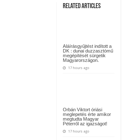
ül kiderült, hogy igazából miért állt le Paks:
nyugdíjas
Related Articles
asszony
kiállt
t kapott az ország! Visszatérhet Sulyok Tamás!? – ERRE senki nem volt felkészü
Orbán
mellett,
olyat
írt,
hogy
csak
pislogunk:
“Mit
Aláírásgyűjtést indított a
károgtok?
DK : dunai duzzasztómű
Eddig
megépítését sürgetik
szinte
Magyarországon.
éhbérért
tette
17 hours ago
ki
a
szívét
lelkét
ez
az
ember
a
…”
Orbán Viktort óriási
meglepetés érte amikor
megtudta Magyar
Péterről az igazságot!
17 hours ago