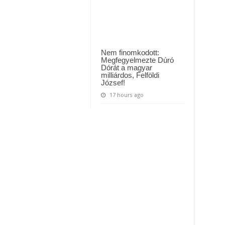
Nem finomkodott:
Megfegyelmezte Dúró
Dórát a magyar
milliárdos, Felföldi
József!
17 hours ago