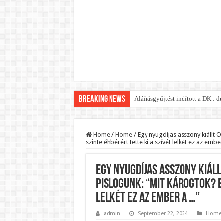
Breaking News
Aláírásgyűjtést indított a DK :
Orbán Viktort óriási meglepetés
Nem finomkodott: Megfegyelmezt
Home
/
Home
/
Egy nyugdíjas asszony kiállt O
szinte éhbérért tette ki a szívét lelkét ez az emb
DRÁMA! Végezni akartak Orbán Vi
Visszatérhet Sulyok Tamás?Muta
Egy nyugdíjas asszony kiáll
MOST TÖRTÉNT! Péter Magyar R
pislogunk: “Mit károgtok? E
PUTYIN MEGSEMMISÍTŐ ÜZENETET
lelkét ez az ember a …”
Szijjártó élő adásban semmisíte
admin
September 22, 2024
Hom