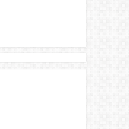
történt:
s Brüsszelben! – bebe