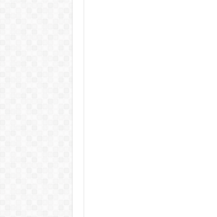
Teljes a döbbenet! Sajnos ma vég
ÉLŐ! RENDKÍVÜLI! Letaglózó hír