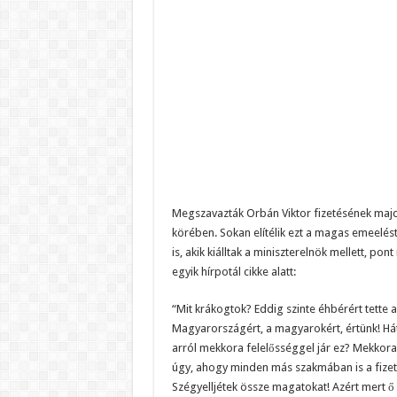
Megszavazták Orbán Viktor fizetésének majd
körében. Sokan elítélik ezt a magas emeelés
is, akik kiálltak a miniszterelnök mellett, pon
egyik hírpotál cikke alatt:
“Mit krákogtok? Eddig szinte éhbérért tette a
Magyarországért, a magyarokért, értünk! Há
arról mekkora felelősséggel jár ez? Mekkora
úgy, ahogy minden más szakmában is a fizeté
Szégyelljétek össze magatokat! Azért mert ő 