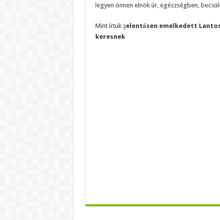
legyen önnen elnök úr, egészségben, becsüle
Mint írtuk :j
elentősen emelkedett Lantos 
keresnek