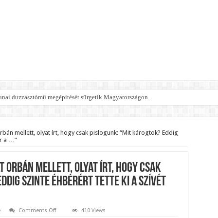
 dunai duzzasztómű megépítését sürgetik Magyarországon.
 érte amikor megtudta Magyar Péterről az igazságot!
e Dúró Dórát a magyar milliárdos, Felföldi József!
rbán mellett, olyat írt, hogy csak pislogunk: “Mit károgtok? Eddig
er a …”
ktorral. Vörös parókában és taxisnak öltözve… Az egész országot sokkolta, ami 
tjuk:
t Orbán mellett, olyat írt, hogy csak
OBBANÁSSZERŰEN DÜHÖS lett Varga Judit sokkoló kijelentései után! – bebe
ddig szinte éhbérért tette ki a szívét
 KÜLDÖTT: Macron és von der Leyen pánikba esett, káosz tört ki Párizsban é
tte meg Magyar Pétert – egyetlen mondat elég volt. bebe
on
e
Comments Off
410 Views
Egy