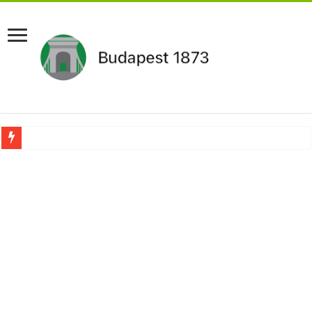
Újabb Fideszes képviselő mondott le a parlamentben!
Robbanhat az egészségügy egyik legsúlyosabb ügye: Hegedűs Zsolt feljelentése h
Döntött a kormány az egészségügyi várólistákról: Ezt mindenki megérzi majd!
Szívmelengető videó: a Magyar Közút dolgozója vizet adott egy szomjas gólyán
Rendkívüli intézkedések jöhetnek a boltoknál az energiaválság miatt: – MUTA
Jön a pénzeső a nyugdíjasoknak! Itt a pontos összeg és a kormány döntése!
ÉLŐ! RENDKÍVÜLI! Váratlan hír jött Paksról – Azonnal meg kellett tenni!