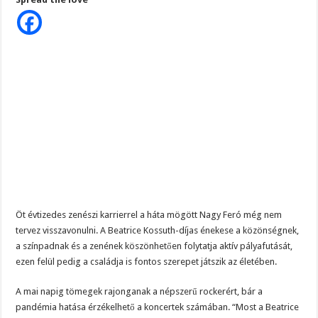
Nagy
Feró,
hogy
eltartsa
családját:
Unokáim
vannak,
családom,
el
kell
tartani
őket
Öt évtizedes zenészi karrierrel a háta mögött Nagy Feró még nem
tervez visszavonulni. A Beatrice Kossuth-díjas énekese a közönségnek,
a színpadnak és a zenének köszönhetően folytatja aktív pályafutását,
ezen felül pedig a családja is fontos szerepet játszik az életében.
A mai napig tömegek rajonganak a népszerű rockerért, bár a
pandémia hatása érzékelhető a koncertek számában. “Most a Beatrice