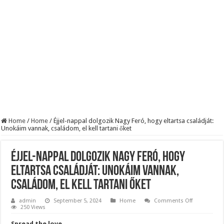
BREAKING! Kész, ennyi volt! Összeomlott a Fidesz – Durva, ami most történi
Rendkívüli folyamatok zajlanak a háttérben. Pár napon belül újra Orbán Viktor le
Életveszélyes fenyegetést kapott Majka: azonnal lemondta sepsiszentgyörgyi ko
Home
/
Home
/
Éjjel-nappal dolgozik Nagy Feró, hogy eltartsa családját:
Unokáim vannak, családom, el kell tartani őket
Éjjel-nappal dolgozik Nagy Feró, hogy
eltartsa családját: Unokáim vannak,
családom, el kell tartani őket
on
admin
September 5, 2024
Home
Comments Off
Éjjel-
250 Views
nappal
dolgozik
Spread the love