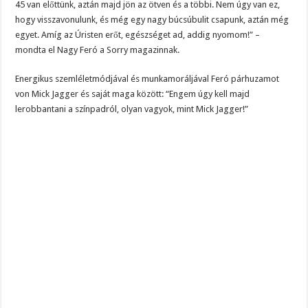
45 van előttünk, aztán majd jön az ötven és a többi. Nem úgy van ez,
hogy visszavonulunk, és még egy nagy búcsúbulit csapunk, aztán még
egyet. Amíg az Úristen erőt, egészséget ad, addig nyomom!” –
mondta el Nagy Feró a Sorry magazinnak.
Energikus szemléletmódjával és munkamoráljával Feró párhuzamot
von Mick Jagger és saját maga között: “Engem úgy kell majd
lerobbantani a színpadról, olyan vagyok, mint Mick Jagger!”