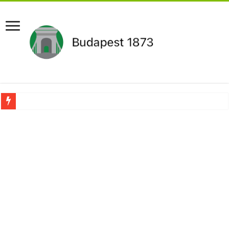
Aláírásgyűjtést indított a DK : dunai duzzasztómű megépítését sürgetik Magyar
Orbán Viktort óriási meglepetés érte amikor megtudta Magyar Péterről az igazság
Nem finomkodott: Megfegyelmezte Dúró Dórát a magyar milliárdos, Felföldi Józ
DRÁMA! Végezni akartak Orbán Viktorral. Vörös parókában és taxisnak öltözve…
Visszatérhet Sulyok Tamás?Mutatjuk:
MOST TÖRTÉNT! Péter Magyar ROBBANÁSSZERŰEN DÜHÖS lett Varga Judit sok
PUTYIN MEGSEMMISÍTŐ ÜZENETET KÜLDÖTT: Macron és von der Leyen pánikba e