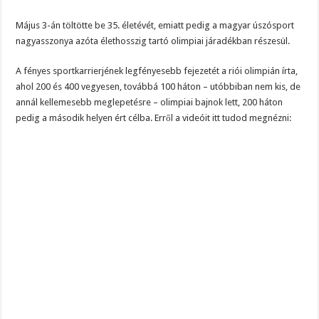
Május 3-án töltötte be 35. életévét, emiatt pedig a magyar úszósport
nagyasszonya azóta élethosszig tartó olimpiai járadékban részesül.
A fényes sportkarrierjének legfényesebb fejezetét a riói olimpián írta,
ahol 200 és 400 vegyesen, továbbá 100 háton – utóbbiban nem kis, de
annál kellemesebb meglepetésre – olimpiai bajnok lett, 200 háton
pedig a második helyen ért célba. Erről a videóit itt tudod megnézni: