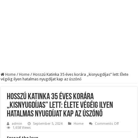
Szijjártó élő adásban semmisítette meg Magyar Pétert – egyetlen mondat elég vol
Teljes a döbbenet! Sajnos ma végül kiderült, hogy igazából miért állt le Paks:
ÉLŐ! RENDKÍVÜLI! Letaglózó hírt kapott az ország! Visszatérhet Sulyok Tamás!
Home
/
Home
/
Hosszú Katinka 35 éves korára „kisnyugdíjas” lett: Élete
végéig ilyen hatalmas nyugdíjat kap az úszónő
Hosszú Katinka 35 éves korára
„kisnyugdíjas” lett: Élete végéig ilyen
hatalmas nyugdíjat kap az úszónő
on
admin
September 5, 2024
Home
Comments Off
Hosszú
1,658 Views
Katinka
35
Spread the love