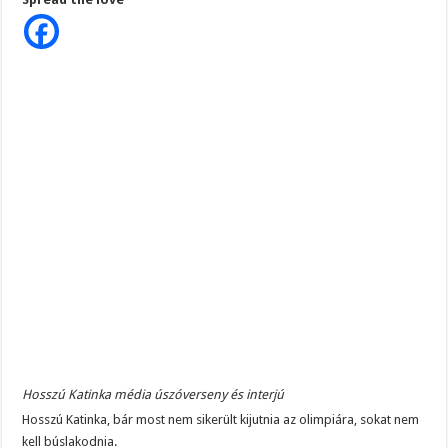
éves
korára
„kisnyugdíja
lett:
Élete
végéig
ilyen
hatalmas
nyugdíjat
kap
az
úszónő
Hosszú Katinka média úszóverseny és interjú
Hosszú Katinka, bár most nem sikerült kijutnia az olimpiára, sokat nem
kell búslakodnia.