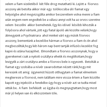
velem a fiam vizeletéből két féle drog mutatható ki. Lejött a főorvos
asszony aki betolta akkor már egy tolókocsiba ülő fiamat egy
helységbe ahol megvizsgálta amikor beszerettem volna menni a fiam
után engem nem engedtek be a válasz annyi volt ha az orvos szeretne
velem beszélni akkor bemehetek. Egy kis idővel később kihozták a
folyósora ahol vártunk, jött egy fiatal ápoló aki közölte velünk,hogy
átmegyünk a Psychiatriara ahol minket várt egy másik főorvos
asszony, bementünk a kezelőbe hárman a főorvos a fiam és én ahol
megbeszéltük,hogy két-három nap bent tartják infúziós kezelést fog
kapni és utána hazajöhet. Elmondtam a főorvos asszonynak, hogy a
gyerekemet csak a nyitott osztályra vihetik és megtiltottam,hogy
levigyék a zárt osztályra amibe a főorvos bele is egyezett. Betolták a
fiamat egy szobába a nővér zavarodottan nézett ránk,hogy mit
keresünk ott amig ágyneműt húzott otthagytam a fiamat elmentem
megkeresni a főorvost, nem találtam mire vissza értem a fiam közölte
kapott egy injekciót a fenekébe úgy hogy a nővér azt se tudta mivel
vittük be. A fiam befeküdt az ágyba és megnyugtattam,hogy most
már jó helyen van és elköszöntem tőle.