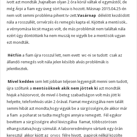
ivott azt mondták ,hajnalban olyan 2 óra körül váltak el egymástól, de
még Árpi a fiam egy üveg sört haza is hozott. Másnap 2015.04.25-én
nem volt semmi probléma pihent tv-zett.
Vasárnap
délelőtt kezdődött
nála a rosszullét, orrvérzés és remegés kapta el. Kijöttek a mentősök..
a vérnyomása kicsit magas volt, de más problémát nem találtak nála
ezért úgy döntöttünk ha nem muszáj ne vigyék be a mentősök ugyan
ezt mondták.
Hétfőn
a fiam újra rosszul lett, nem evett wc-ni se tudott csak az
állandó remegés volt nála jelen később alvás problémák is
jelentkeztek.
Mivel kedden
sem lett jobban teljesen legyengült menni sem tudott,
újra szóltunk a
mentősöknek akik nem jöttek ki
azt mondták
hivjuk a háziorvost, de mivel ő beteg szabadságon volt más jött ki
helyette, telefonhivás után 2 órával. Fiamat megvizsgálva nem talált
semmi hibát azt mondta,hogy vigyük be a sürgősségire,de akkor már
a fiam a poharat se tudta megfogni annyira remegett. Fél egykor
bevittem a sürgősségire ahol kivizsgálva fiamat, többszörösen
elhangoztatva,hogy szimulál. A laboreredményre vártunk egy órán
keresztül akkor kijött az
orvos
félre hivott, papirok nélkül közölte