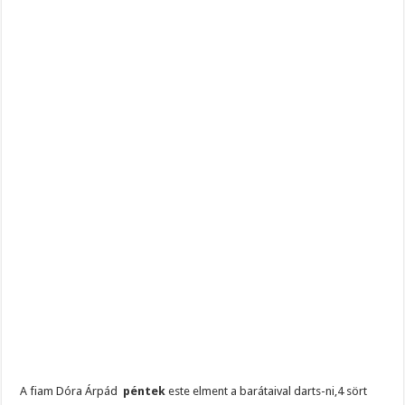
TÓTH ILDIKÓ SOKKOLÓ VALLÁSÁBAN MÉSZÁROSÉK HÁZASSÁGA ÉS ORB
Gálvölgyi János hatalmas pofont adott Orbán Viktornak!
Megvan! Dr. Baka András lesz az új köztársasági elnök!
A fiam Dóra Árpád
péntek
este elment a barátaival darts-ni,4 sört