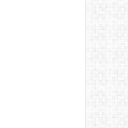
T, A MOSOGATÁST, A BOJLERT…”