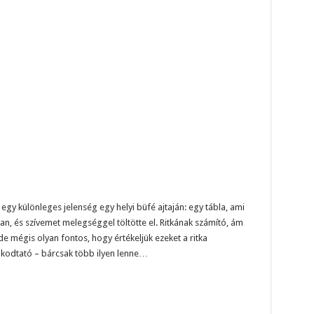
gy különleges jelenség egy helyi büfé ajtaján: egy tábla, ami
ban, és szívemet melegséggel töltötte el. Ritkának számító, ám
e mégis olyan fontos, hogy értékeljük ezeket a ritka
lkodtató – bárcsak több ilyen lenne…