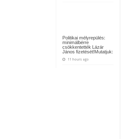
Politikai mélyrepülés:
minimálbérre
csökkentették Lázár
János fizetését!Mutatjuk:
11 hours ago