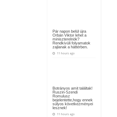
MAI ÜZENETET KÜLDÖTT: “KÉREK MINDENKIT, HOGY HÉTFŐTŐL A MOSÁS
JÁRTAM,
AHOL
ÚJRA
ászló jelentette be ! – erre sajnos nem volt felkészülve az ország !
HINNI
KEZDTEM
!
AZ
EMBERISÉGBEN..
EZ
FOGADOTT,
Pár napon belül újra
AHOGY
Orbán Viktor lehet a
BELÉPTEM:
miniszterelnök?
Rendkívüli folyamatok
zajlanak a háttérben.
11 hours ago
Botrányos amit találtak!
Ruszin-Szendi
Romulusz
bejelentette,hogy ennek
súlyos következményei
lesznek!
11 hours ago