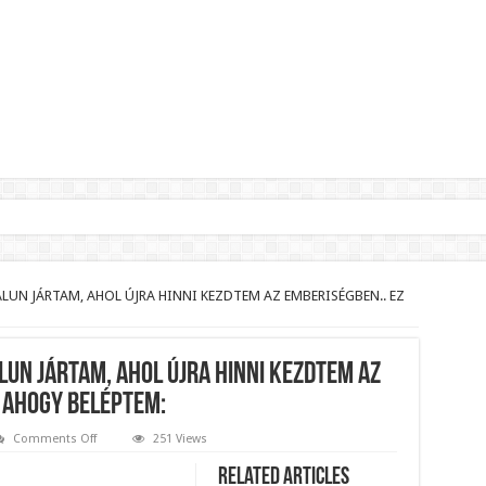
lnök?Rendkívüli folyamatok zajlanak a háttérben.
jelentette,hogy ennek súlyos következményei lesznek!
ALUN JÁRTAM, AHOL ÚJRA HINNI KEZDTEM AZ EMBERISÉGBEN.. EZ
zár János fizetését!Mutatjuk:
ll visszafizetni az adó fizetőknek a Fidesz miatt!
LUN JÁRTAM, AHOL ÚJRA HINNI KEZDTEM AZ
t le a Fidesz működéséről!
, AHOGY BELÉPTEM:
on
Comments Off
251 Views
EMBERSÉGBŐL
ar professzor.
JELES!
Related Articles
LEÁNYFALUN