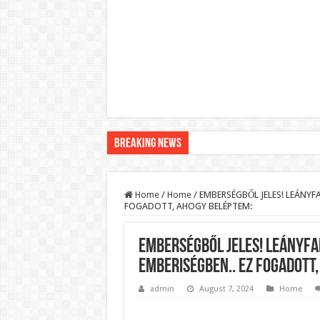
Breaking News
Pár napon belül újra Orbán Viktor lehet a minisztere
Botrányos amit találtak! Ruszin-Szendi Romulusz be
Home
/
Home
/
EMBERSÉGBŐL JELES! LEÁNYF
FOGADOTT, AHOGY BELÉPTEM:
Politikai mélyrepülés: minimálbérre csökkentették Lá
Ítéletet hozott uniós bíróság: 289 milliárd forintot ke
EMBERSÉGBŐL JELES! LEÁNYFA
Óriási a baj ! Dobrev Klára félelmetes dolgot leplezet
EMBERISÉGBEN.. EZ FOGADOTT
Magyar Péter azonnal eltávolította Nagy Mártont!
admin
August 7, 2024
Home
Paks hűtővízgondját napok alatt megoldaná egy magy