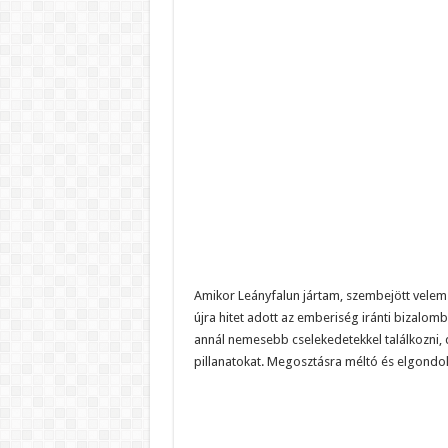
Amikor Leányfalun jártam, szembejött velem e
újra hitet adott az emberiség iránti bizalom
annál nemesebb cselekedetekkel találkozni, d
pillanatokat. Megosztásra méltó és elgondo