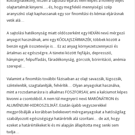
költséghatékony, hiszen a sajtolási eljárás nem képes a növény teljes
olajtartalmát kinyerni…. és, hogy megfelelő mennyiségű szép
aranyszínű olajt kaphassanak egy sor finomítási és kémiai eljárásnak
vetik alá…
A sajtolási hatékonyság miatt oldószerként egy HEXÁN nevű mérgező
anyagot használnak, ami egy KŐOLAJSZÁRMAZÉK, többek között a
benzin egyik összetevője is… Ez az anyag környezetszennyező és
ártalmas az egészségre. A tünetei között fejfájás, depresszió,
hányinger, felpuffadás, fáradékonyság, görcsök, bőrirritáció, anémia
szerepel…
Valamint a finomítás további fázisaiban az olajt savazzák, lúgozzák,
színtelenítik, szagtalanítják, fehérítik… Olyan anyagokat használva,
mint a rozsdamarásra is alkalmas FOSZFORSAV, ami a kalciumot képes
kivonni a csontokból. A nem túl megnyerő nevű MARÓNÁTRON és
ALUMÍNIUM-HIDROSZILIKÁT. Ezután újabb vegyszerekkel
megpróbálják a korábban belekevert méreganyagokat a hatóságilag
szabályozott egészségügyi határérték alá szorítani… de azt, hogy
ezeket a határértékeket ki és mi alapján állapította meg senki sem
tudja…