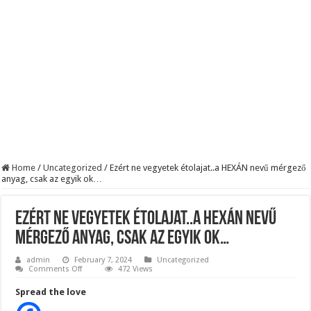
Robbanhat az egészségügy egyik legsúlyosabb ügye: Hegedűs Zsolt feljelentése h
Döntött a kormány az egészségügyi várólistákról: Ezt mindenki megérzi majd!
Szívmelengető videó: a Magyar Közút dolgozója vizet adott egy szomjas gólyán
Home
/
Uncategorized
/
Ezért ne vegyetek étolajat..a HEXÁN nevű mérgező
anyag, csak az egyik ok…
Ezért ne vegyetek étolajat..a HEXÁN nevű
mérgező anyag, csak az egyik ok…
admin
February 7, 2024
Uncategorized
on
Comments Off
472 Views
Ezért
ne
Spread the love
vegyetek
étolajat..a