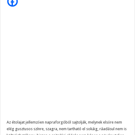
HEXÁN
nevű
mérgező
anyag,
csak
az
egyik
ok…
Az étolajat jellemzően napraforgóból sajtolják, melynek elsőre nem
elég gusztusos színre, szagra, nem tartható el sokáig, ráadásul nem is