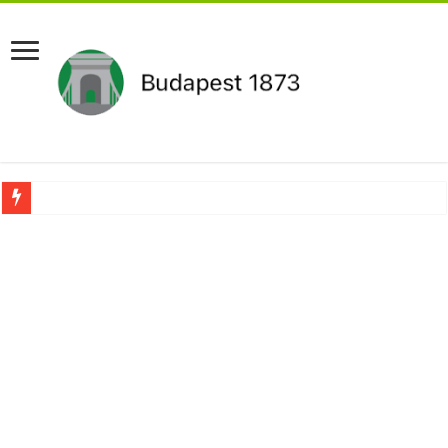
Drámai hír érkezett Szijjártó Péterről !Velkey György László jelentette be ! – erre
FORDULAT: Magyar Péter hirtelen jó hírt jelentett be!
Döntés született:Hozzányúl a kormány a nyugdíjhoz: a legkevesebből élők örül
RENDKÍVÜLI! Kivonul a Tesco, ez jön helyette – Hatalmas a felháborodás az or
Orbán schließt geheimen MEGA-Deal mit Putin ab – Ursula von der Leyen explod
Kezdeményezték Pócs János mentelmi jogának felfüggesztését,botrányos dolog d
Újabb Fideszes képviselő mondott le a parlamentben!