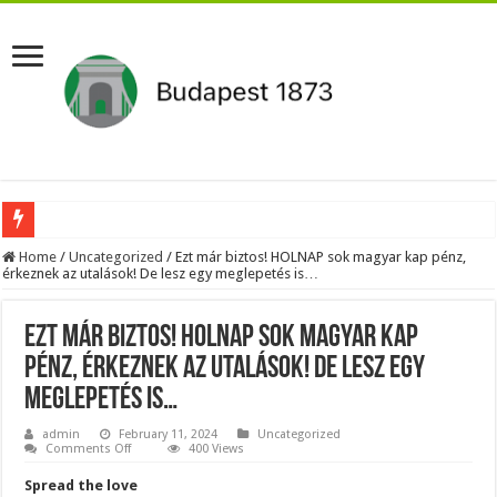
Aláírásgyűjtést indított a DK : dunai duzzasztómű megépítését sürgetik Magyar
Home
/
Uncategorized
/
Ezt már biztos! HOLNAP sok magyar kap pénz,
érkeznek az utalások! De lesz egy meglepetés is…
Orbán Viktort óriási meglepetés érte amikor megtudta Magyar Péterről az igazság
Nem finomkodott: Megfegyelmezte Dúró Dórát a magyar milliárdos, Felföldi Józ
Ezt már biztos! HOLNAP sok magyar kap
DRÁMA! Végezni akartak Orbán Viktorral. Vörös parókában és taxisnak öltözve…
pénz, érkeznek az utalások! De lesz egy
meglepetés is…
Visszatérhet Sulyok Tamás?Mutatjuk:
MOST TÖRTÉNT! Péter Magyar ROBBANÁSSZERŰEN DÜHÖS lett Varga Judit sok
admin
February 11, 2024
Uncategorized
on
Comments Off
400 Views
Ezt
PUTYIN MEGSEMMISÍTŐ ÜZENETET KÜLDÖTT: Macron és von der Leyen pánikba e
már
Spread the love
biztos!