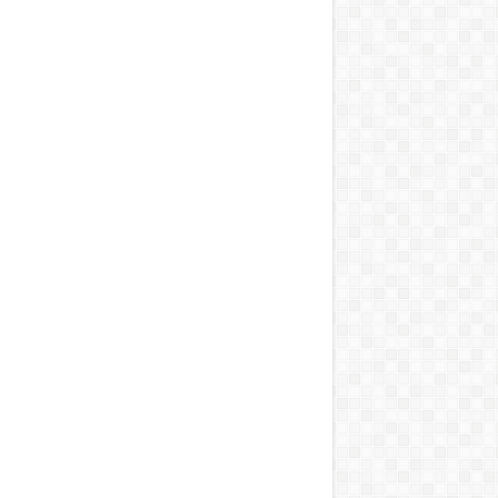
ai vihart kavart!