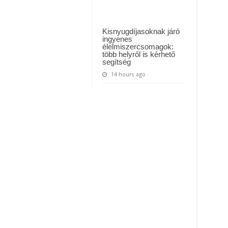
Kisnyugdíjasoknak járó
ingyenes
élelmiszercsomagok:
több helyről is kérhető
segítség
14 hours ago