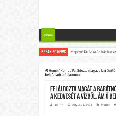
Home
Breaking News
Megvan! Dr. Baka András lesz az
Tóth Ildikó felsorolta, kik vezet
Kisnyugdíjasoknak járó ingyenes
Home
/
Home
/
Feláldozta magát a barátnőjéé
belefulladt a Balatonba
Lesifotó robbantotta fel az intern
Hatalmas Botrány a Parlamentben
Feláldozta magát a barátnő
Jön az AUGUSZTUSI pénzeső! Ez a
a kedvesét a vízből, ám ő b
Borbás Marcsi beperelte Kocsis 
admin
August 5, 2024
Home
Magyar Péter ezt üzente Orbán