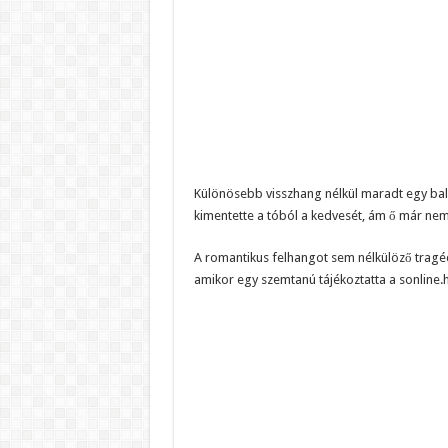
Különösebb visszhang nélkül maradt egy balat
kimentette a tóból a kedvesét, ám ő már nem t
A romantikus felhangot sem nélkülöző tragédi
amikor egy szemtanú tájékoztatta a sonline.h