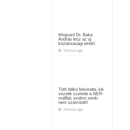
k a megrendítő közleményt:
barátnőjéért
egy
férfi
!” – Magyar Péter kíméletlen válasza Szentkirályi Alexandrának újabb politik
a
Balatonon:
kimentette
a
kedvesét
a
Megvan! Dr. Baka
vízből,
András lesz az új
ám
köztársasági elnök!
ő
belefulladt
14 hours ago
a
Balatonba
Tóth Ildikó felsorolta, kik
vezetik szerinte a NER-
maffiát, ezekre senki
nem számított!!
14 hours ago