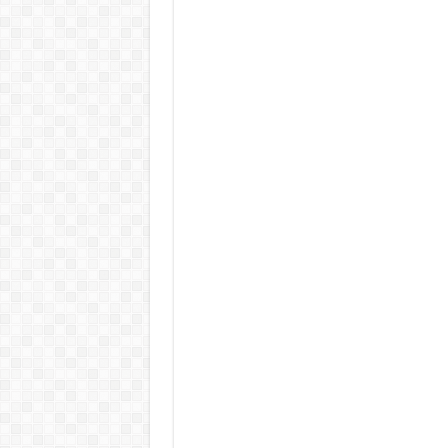
Tragédia az erőműben! – Kiadtá
„EZÉRT BESZÉLNEK RÓLA ENNYIEN