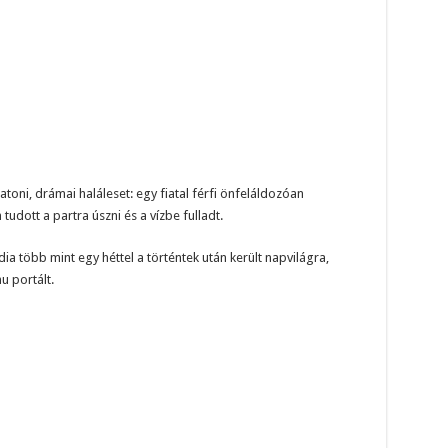
oni, drámai haláleset: egy fiatal férfi önfeláldozóan
udott a partra úszni és a vízbe fulladt.
a több mint egy héttel a történtek után került napvilágra,
u portált.