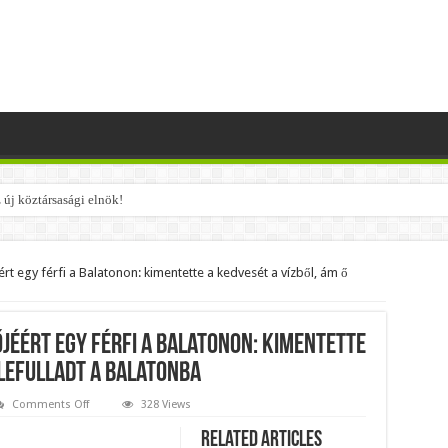
 új köztársasági elnök!
ik szerinte a NER-maffiát, ezekre senki nem számított!!
 élelmiszercsomagok: több helyről is kérhető segítség
rt egy férfi a Balatonon: kimentette a kedvesét a vízből, ám ő
etet: itt találták meg az eltűnt Orbán Viktort!
: a Fidesz ismét kitett magáért!
jéért egy férfi a Balatonon: kimentette
 3 csillagjegy részesül belőle: A cikk a hozzászólásoknál olvasható!
elefulladt a Balatonba
Mátét!
on
Comments Off
328 Views
Feláldozta
nak……, ez az eddigi legkeményebb üzenet !
magát
Related Articles
a