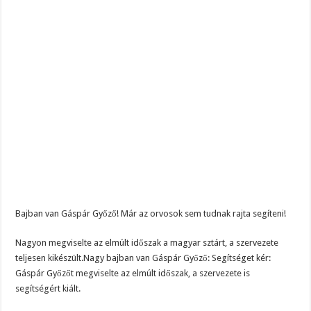
segítsen”
BREAKING! Kész, ennyi volt! Összeomlott a Fidesz – Durva, ami most történi
Rendkívüli folyamatok zajlanak a háttérben. Pár napon belül újra Orbán Viktor le
Életveszélyes fenyegetést kapott Majka: azonnal lemondta sepsiszentgyörgyi ko
Bajban van Gáspár Győző! Már az orvosok sem tudnak rajta segíteni!
Nagyon megviselte az elmúlt időszak a magyar sztárt, a szervezete
teljesen kikészült.Nagy baj­ban van Gás­pár Győző: Segítséget kér:
Gáspár Győzőt megviselte az elmúlt időszak, a szervezete is
segítségért kiált.