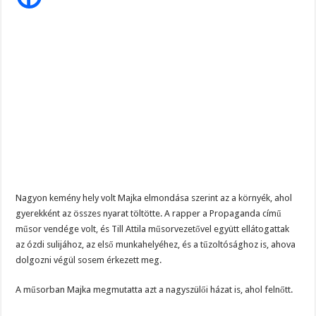
Szijjártó élő adásban semmisítette meg Magyar Pétert – egyetlen mondat elég vol
most
őszintén
beszél
Teljes a döbbenet! Sajnos ma végül kiderült, hogy igazából miért állt le Paks:
a
régi
ÉLŐ! RENDKÍVÜLI! Letaglózó hírt kapott az ország! Visszatérhet Sulyok Tamás!
szegénységéről
Nagyon kemény hely volt Majka elmondása szerint az a környék, ahol
gyerekként az összes nyarat töltötte. A rapper a Propaganda című
műsor vendége volt, és Till Attila műsorvezetővel együtt ellátogattak
az ózdi sulijához, az első munkahelyéhez, és a tűzoltósághoz is, ahova
dolgozni végül sosem érkezett meg.
A műsorban Majka megmutatta azt a nagyszülői házat is, ahol felnőtt.