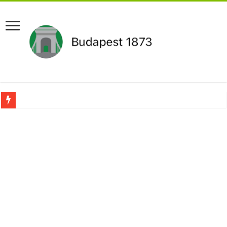
Drámai hír érkezett Szijjártó Péterről !Velkey György László jelentette be ! – erre
FORDULAT: Magyar Péter hirtelen jó hírt jelentett be!
Döntés született:Hozzányúl a kormány a nyugdíjhoz: a legkevesebből élők örül
RENDKÍVÜLI! Kivonul a Tesco, ez jön helyette – Hatalmas a felháborodás az or
Orbán schließt geheimen MEGA-Deal mit Putin ab – Ursula von der Leyen explod
Kezdeményezték Pócs János mentelmi jogának felfüggesztését,botrányos dolog d
Újabb Fideszes képviselő mondott le a parlamentben!