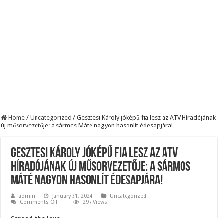
Robbanhat az egészségügy egyik legsúlyosabb ügye: Hegedűs Zsolt feljelentése h
Döntött a kormány az egészségügyi várólistákról: Ezt mindenki megérzi majd!
Szívmelengető videó: a Magyar Közút dolgozója vizet adott egy szomjas gólyán
Home
/
Uncategorized
/
Gesztesi Károly jóképű fia lesz az ATV Híradójának
új műsorvezetője: a sármos Máté nagyon hasonlít édesapjára!
Gesztesi Károly jóképű fia lesz az ATV
Híradójának új műsorvezetője: a sármos
Máté nagyon hasonlít édesapjára!
admin
January 31, 2024
Uncategorized
on
Comments Off
297 Views
Gesztesi
Károly