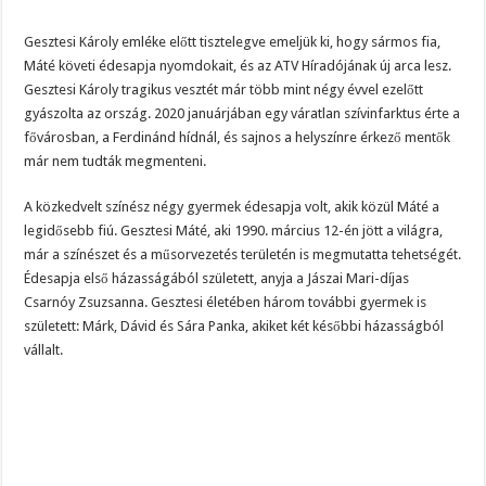
Gesztesi Károly emléke előtt tisztelegve emeljük ki, hogy sármos fia,
Máté követi édesapja nyomdokait, és az ATV Híradójának új arca lesz.
Gesztesi Károly tragikus vesztét már több mint négy évvel ezelőtt
gyászolta az ország. 2020 januárjában egy váratlan szívinfarktus érte a
fővárosban, a Ferdinánd hídnál, és sajnos a helyszínre érkező mentők
már nem tudták megmenteni.
A közkedvelt színész négy gyermek édesapja volt, akik közül Máté a
legidősebb fiú. Gesztesi Máté, aki 1990. március 12-én jött a világra,
már a színészet és a műsorvezetés területén is megmutatta tehetségét.
Édesapja első házasságából született, anyja a Jászai Mari-díjas
Csarnóy Zsuzsanna. Gesztesi életében három további gyermek is
született: Márk, Dávid és Sára Panka, akiket két későbbi házasságból
vállalt.