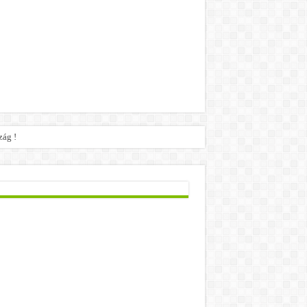
zág !