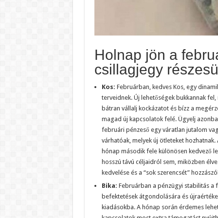
Holnap jön a febru
csillagjegy részes
Kos:
Februárban, kedves Kos, egy dinamik
terveidnek. Új lehetőségek bukkannak fel
bátran vállalj kockázatot és bízz a megé
magad új kapcsolatok felé. Ügyelj azonban
februári pénzeső egy váratlan jutalom vag
várhatóak, melyek új ötleteket hozhatnak. 
hónap második fele különösen kedvező le
hosszú távú céljaidról sem, miközben élve
kedvelése és a “sok szerencsét” hozzászó
Bika:
Februárban a pénzügyi stabilitás a 
befektetések átgondolására és újraértékelé
kiadásokba. A hónap során érdemes lehet t
kapcsolatok most extra támogatást nyújtha