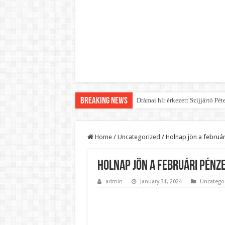
Breaking News
Drámai hír érkezett Szijjártó Pét
Home
/
Uncategorized
/
Holnap jön a február
Holnap jön a februári pénze
admin
January 31, 2024
Uncatego