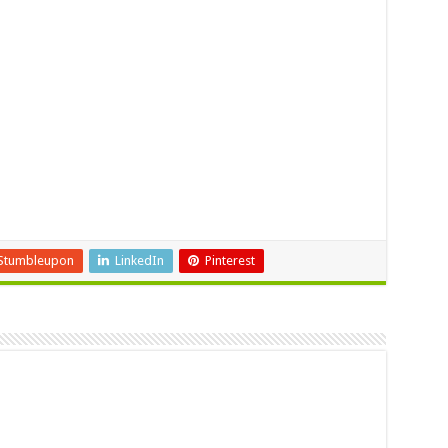
Stumbleupon
LinkedIn
Pinterest