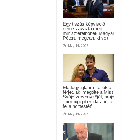
a
6
csillagjegy
részesül
benne
Egy tiszás képviselő
nem szavazta meg
miniszterelnönek Magyar
Pétert, megvan, ki volt!
May 14, 2026
Életfogytiglanra ítélték a
férjet, aki megölte a Miss
Svájc versenyzőjét, majd
„turmixgépben darabolta
fel a holttestét”
May 14, 2026