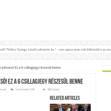
erről !Velkey György László jelentette be ! – erre sajnos nem volt felkészülve az ors
i pénzeső! Ez a 6 csillagjegy részesül benne
ső! Ez a 6 csillagjegy részesül benne
on
rized
Comments Off
480 Views
Holnap
jön
Related Articles
a
februári
pénzeső!
Ez