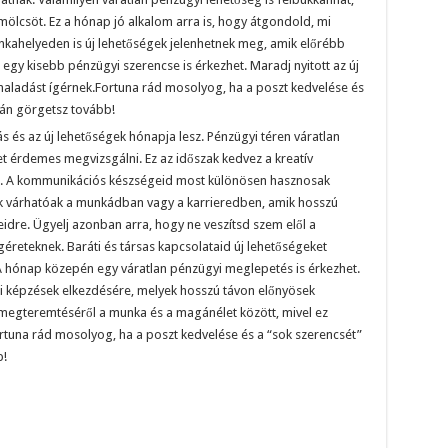
ölcsöt. Ez a hónap jó alkalom arra is, hogy átgondold, mi
kahelyeden is új lehetőségek jelenhetnek meg, amik előrébb
egy kisebb pénzügyi szerencse is érkezhet. Maradj nyitott az új
ehaladást ígérnek.Fortuna rád mosolyog, ha a poszt kedvelése és
tán görgetsz tovább!
s és az új lehetőségek hónapja lesz. Pénzügyi téren váratlan
et érdemes megvizsgálni. Ez az időszak kedvez a kreatív
yt. A kommunikációs készségeid most különösen hasznosak
ok várhatóak a munkádban vagy a karrieredben, amik hosszú
eidre. Ügyelj azonban arra, hogy ne veszítsd szem elől a
ígéreteknek. Baráti és társas kapcsolataid új lehetőségeket
 A hónap közepén egy váratlan pénzügyi meglepetés is érkezhet.
i képzések elkezdésére, melyek hosszú távon előnyösek
megteremtéséről a munka és a magánélet között, mivel ez
rtuna rád mosolyog, ha a poszt kedvelése és a “sok szerencsét”
b!