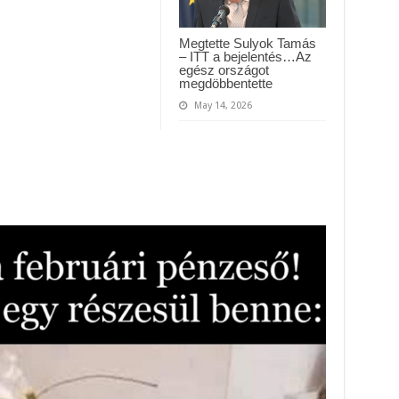
Megtette Sulyok Tamás
– ITT a bejelentés…Az
egész országot
megdöbbentette
May 14, 2026