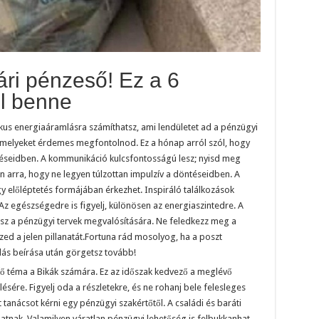
ári pénzeső! Ez a 6
ül benne
us energiaáramlásra számíthatsz, ami lendületet ad a pénzügyi
, melyeket érdemes megfontolnod. Ez a hónap arról szól, hogy
rzéseidben. A kommunikáció kulcsfontosságú lesz; nyisd meg
 arra, hogy ne legyen túlzottan impulzív a döntéseidben. A
y előléptetés formájában érkezhet. Inspiráló találkozások
Az egészségedre is figyelj, különösen az energiaszintedre. A
sz a pénzügyi tervek megvalósítására. Ne feledkezz meg a
zed a jelen pillanatát.Fortuna rád mosolyog, ha a poszt
lás beírása után görgetsz tovább!
fő téma a Bikák számára. Ez az időszak kedvező a meglévő
sére. Figyelj oda a részletekre, és ne rohanj bele felesleges
anácsot kérni egy pénzügyi szakértőtől. A családi és baráti
tnak. Valamilyen váratlan pénzügyi lehetőség is felbukkanhat,