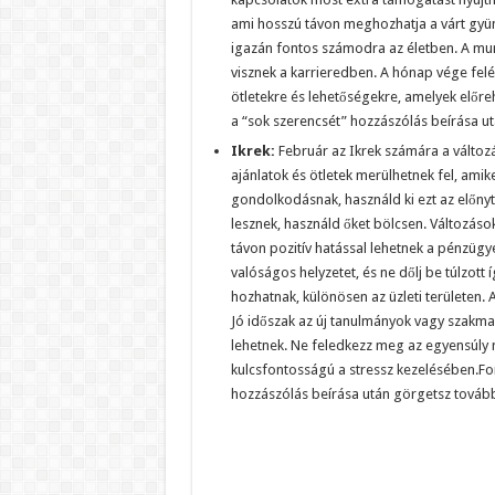
ami hosszú távon meghozhatja a várt gyüm
igazán fontos számodra az életben. A mun
visznek a karrieredben. A hónap vége felé 
ötletekre és lehetőségekre, amelyek előr
a “sok szerencsét” hozzászólás beírása u
Ikrek:
Február az Ikrek számára a változá
ajánlatok és ötletek merülhetnek fel, amik
gondolkodásnak, használd ki ezt az előn
lesznek, használd őket bölcsen. Változás
távon pozitív hatással lehetnek a pénzügy
valóságos helyzetet, és ne dőlj be túlzott 
hozhatnak, különösen az üzleti területen.
Jó időszak az új tanulmányok vagy szakma
lehetnek. Ne feledkezz meg az egyensúly 
kulcsfontosságú a stressz kezelésében.Fo
hozzászólás beírása után görgetsz továb