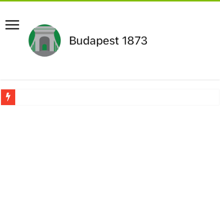
Kezdeményezték Pócs János mentelmi jogának felfüggesztését,botrányos dolog d
Újabb Fideszes képviselő mondott le a parlamentben!
Robbanhat az egészségügy egyik legsúlyosabb ügye: Hegedűs Zsolt feljelentése h
Döntött a kormány az egészségügyi várólistákról: Ezt mindenki megérzi majd!
Szívmelengető videó: a Magyar Közút dolgozója vizet adott egy szomjas gólyán
Rendkívüli intézkedések jöhetnek a boltoknál az energiaválság miatt: – MUTA
Jön a pénzeső a nyugdíjasoknak! Itt a pontos összeg és a kormány döntése!