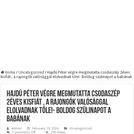
ÉLŐ! RENDKÍVÜLI! Váratlan hír jött Paksról – Azonnal meg kellett tenni!
BREAKING! Kész, ennyi volt! Összeomlott a Fidesz – Durva, ami most történi
Rendkívüli folyamatok zajlanak a háttérben. Pár napon belül újra Orbán Viktor le
Home
/
Uncategorized
/
Hajdú Péter végre megmutatta csodaszép 2éves
kisfiát , a rajongók valósággal elolvadnak tőle!- Boldog szülinapot a babának
Hajdú Péter végre megmutatta csodaszép
2éves kisfiát , a rajongók valósággal
elolvadnak tőle!- Boldog szülinapot a
babának
admin
February 19, 2024
Uncategorized
on
Comments Off
295 Views