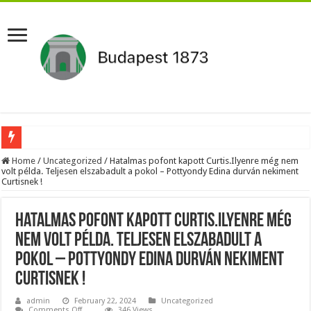
Aláírásgyűjtést indított a DK : dunai duzzasztómű megépítését sürgetik Magyar
Home
/
Uncategorized
/
Hatalmas pofont kapott Curtis.Ilyenre még nem
volt példa. Teljesen elszabadult a pokol – Pottyondy Edina durván nekiment
Curtisnek !
Orbán Viktort óriási meglepetés érte amikor megtudta Magyar Péterről az igazság
Nem finomkodott: Megfegyelmezte Dúró Dórát a magyar milliárdos, Felföldi Józ
Hatalmas pofont kapott Curtis.Ilyenre még
DRÁMA! Végezni akartak Orbán Viktorral. Vörös parókában és taxisnak öltözve…
nem volt példa. Teljesen elszabadult a
Visszatérhet Sulyok Tamás?Mutatjuk:
pokol – Pottyondy Edina durván nekiment
MOST TÖRTÉNT! Péter Magyar ROBBANÁSSZERŰEN DÜHÖS lett Varga Judit sok
Curtisnek !
PUTYIN MEGSEMMISÍTŐ ÜZENETET KÜLDÖTT: Macron és von der Leyen pánikba e
admin
February 22, 2024
Uncategorized
on
Comments Off
346 Views