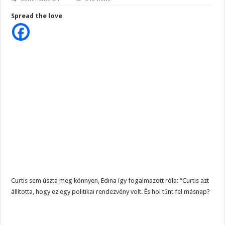
Szijjártó élő adásban semmisítette meg Magyar Pétert – egyetlen mondat elég vol
Hatalmas
pofont
Spread the love
Teljes a döbbenet! Sajnos ma végül kiderült, hogy igazából miért állt le Paks:
kapott
Curtis.Ilyenre
még
ÉLŐ! RENDKÍVÜLI! Letaglózó hírt kapott az ország! Visszatérhet Sulyok Tamás!
nem
volt
példa.
Teljesen
elszabadult
a
pokol
–
Pottyondy
Edina
durván
nekiment
Curtisnek
!
Curtis sem úszta meg könnyen, Edina így fogalmazott róla: “Curtis azt
állította, hogy ez egy politikai rendezvény volt. És hol tűnt fel másnap?