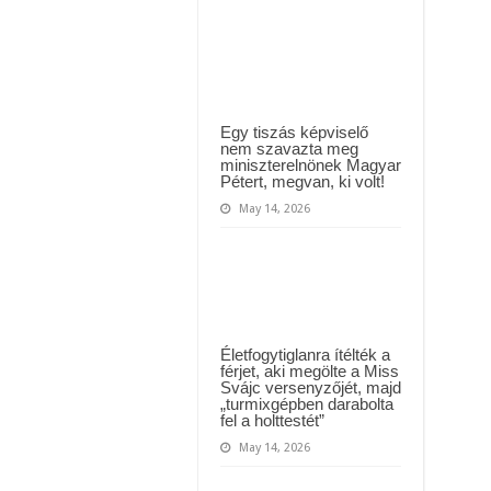
k a megrendítő közleményt:
calculul!
Câți
bani
!” – Magyar Péter kíméletlen válasza Szentkirályi Alexandrának újabb politik
va
primi
Andreea
Tonciu
din
partea
Egy tiszás képviselő
Pro
nem szavazta meg
TV,
miniszterelnönek Magyar
pentru
Pétert, megvan, ki volt!
numai
o
May 14, 2026
săptămână
la
Survivor
2024
Életfogytiglanra ítélték a
férjet, aki megölte a Miss
Svájc versenyzőjét, majd
„turmixgépben darabolta
fel a holttestét”
May 14, 2026