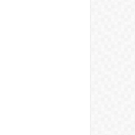
ai vihart kavart!