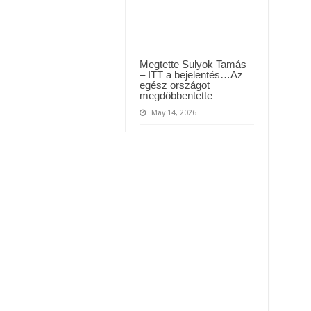
Megtette Sulyok Tamás
– ITT a bejelentés…Az
egész országot
megdöbbentette
May 14, 2026