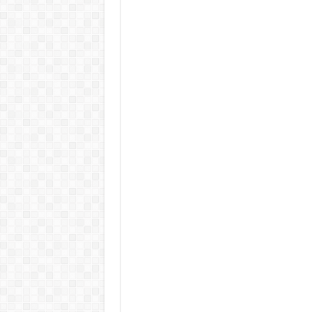
Tragédia az erőműben! – Kiadtá
„EZÉRT BESZÉLNEK RÓLA ENNYIEN