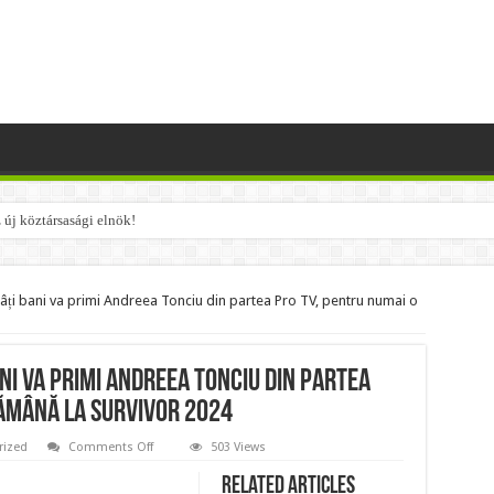
 új köztársasági elnök!
ik szerinte a NER-maffiát, ezekre senki nem számított!!
 élelmiszercsomagok: több helyről is kérhető segítség
 Câți bani va primi Andreea Tonciu din partea Pro TV, pentru numai o
etet: itt találták meg az eltűnt Orbán Viktort!
: a Fidesz ismét kitett magáért!
ni va primi Andreea Tonciu din partea
 3 csillagjegy részesül belőle: A cikk a hozzászólásoknál olvasható!
tămână la Survivor 2024
Mátét!
on
rized
Comments Off
503 Views
I-
nak……, ez az eddigi legkeményebb üzenet !
am
Related Articles
făcut