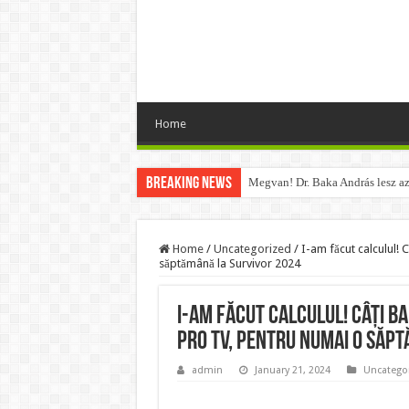
Home
Breaking News
Megvan! Dr. Baka András lesz az
Tóth Ildikó felsorolta, kik vezet
Kisnyugdíjasoknak járó ingyenes
Home
/
Uncategorized
/
I-am făcut calculul!
săptămână la Survivor 2024
Lesifotó robbantotta fel az intern
Hatalmas Botrány a Parlamentben
I-am făcut calculul! Câți ba
Jön az AUGUSZTUSI pénzeső! Ez a
Pro TV, pentru numai o săp
Borbás Marcsi beperelte Kocsis 
admin
January 21, 2024
Uncatego
Magyar Péter ezt üzente Orbán