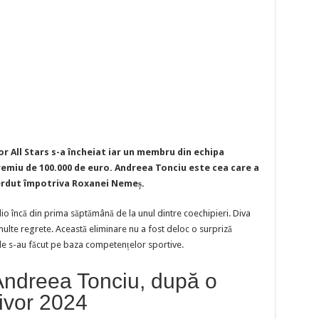
r All Stars s-a încheiat iar un membru din echipa
premiu de 100.000 de euro. Andreea Tonciu este cea care a
ierdut împotriva Roxanei Nemeș.
adio încă din prima săptămână de la unul dintre coechipieri. Diva
 multe regrete. Această eliminare nu a fost deloc o surpriză
le s-au făcut pe baza competențelor sportive.
 Andreea Tonciu, după o
ivor 2024