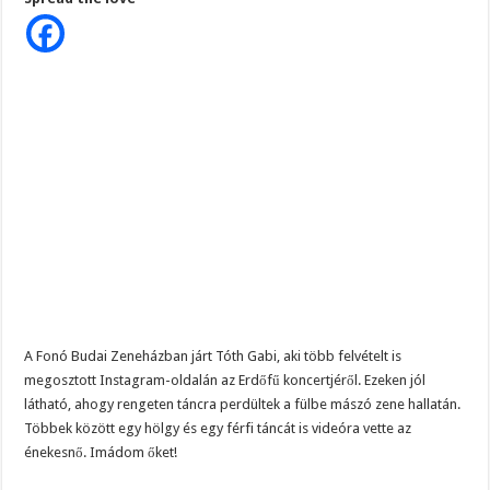
lehetett
EZT
sejteni,
de
most
már
biztos
–
ILYEN
a
kapcsolat
Tóth
Gabi
és
az
anyósa,
apósa
között
A Fonó Budai Zeneházban járt Tóth Gabi, aki több felvételt is
megosztott Instagram-oldalán az Erdőfű koncertjéről. Ezeken jól
látható, ahogy rengeten táncra perdültek a fülbe mászó zene hallatán.
Többek között egy hölgy és egy férfi táncát is videóra vette az
énekesnő.
Imádom őket!