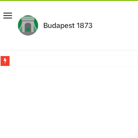
Drámai hír érkezett Szijjártó Péterről !Velkey György László jelentette be ! – erre
FORDULAT: Magyar Péter hirtelen jó hírt jelentett be!
Döntés született:Hozzányúl a kormány a nyugdíjhoz: a legkevesebből élők örül
RENDKÍVÜLI! Kivonul a Tesco, ez jön helyette – Hatalmas a felháborodás az or
Orbán schließt geheimen MEGA-Deal mit Putin ab – Ursula von der Leyen explod
Kezdeményezték Pócs János mentelmi jogának felfüggesztését,botrányos dolog d
Újabb Fideszes képviselő mondott le a parlamentben!