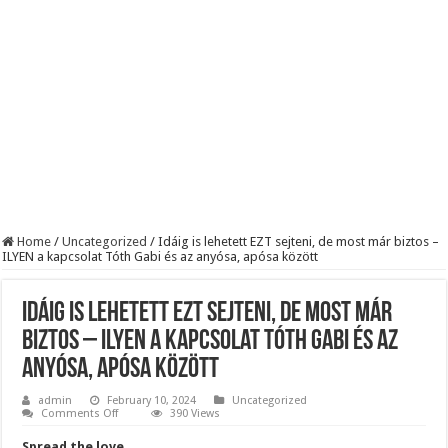
Robbanhat az egészségügy egyik legsúlyosabb ügye: Hegedűs Zsolt feljelentése h
Döntött a kormány az egészségügyi várólistákról: Ezt mindenki megérzi majd!
Szívmelengető videó: a Magyar Közút dolgozója vizet adott egy szomjas gólyán
Home
/
Uncategorized
/
Idáig is lehetett EZT sejteni, de most már biztos –
ILYEN a kapcsolat Tóth Gabi és az anyósa, apósa között
Idáig is lehetett EZT sejteni, de most már
biztos – ILYEN a kapcsolat Tóth Gabi és az
anyósa, apósa között
admin
February 10, 2024
Uncategorized
on
Comments Off
390 Views
Idáig
is
Spread the love