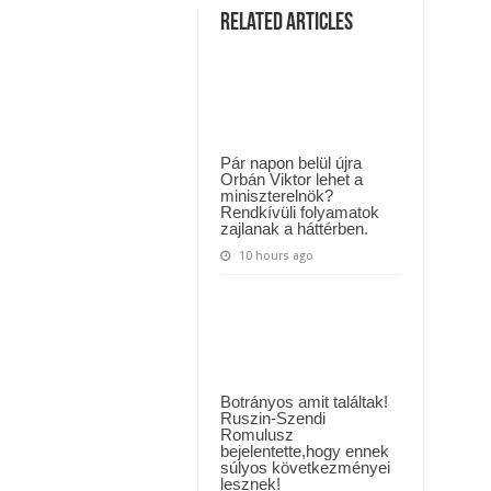
MAI ÜZENETET KÜLDÖTT: “KÉREK MINDENKIT, HOGY HÉTFŐTŐL A MOSÁS
Gyönyörű
Related Articles
nő
lett
ászló jelentette be ! – erre sajnos nem volt felkészülve az ország !
Kiszel
Tündéből!
!
Ismét
bebizonyította,
hogy
tud
újat
mutatni!
Pár napon belül újra
Le
Orbán Viktor lehet a
a
miniszterelnök?
kalappal
Rendkívüli folyamatok
Művésznő!
Minden
zajlanak a háttérben.
rajongó
álla
10 hours ago
leesett
az
új
külsőtől!
Botrányos amit találtak!
Ruszin-Szendi
Romulusz
bejelentette,hogy ennek
súlyos következményei
lesznek!