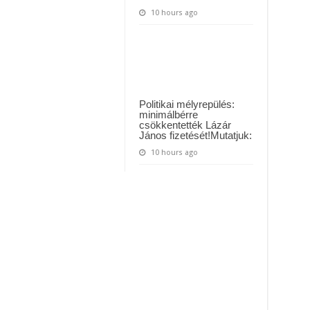
10 hours ago
Politikai mélyrepülés:
minimálbérre
csökkentették Lázár
János fizetését!Mutatjuk:
10 hours ago