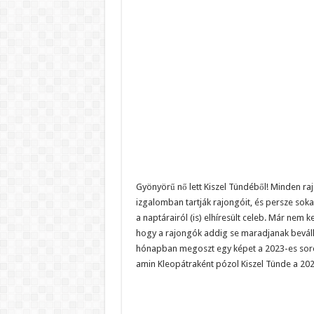
Gyönyörű nő lett Kiszel Tündéből! Minden rajo
izgalomban tartják rajongóit, és persze soka
a naptárairól (is) elhíresült celeb. Már nem k
hogy a rajongók addig se maradjanak beváll
hónapban megoszt egy képet a 2023-es soroza
amin Kleopátraként pózol Kiszel Tünde a 20