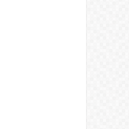
T, A MOSOGATÁST, A BOJLERT…”