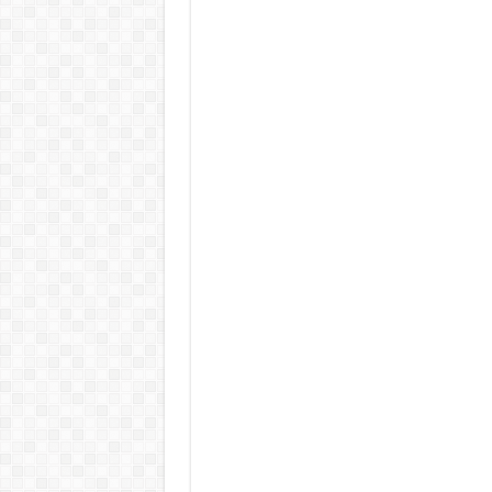
KAPITÁNY ISTVÁN GAZDASÁGI MINISZTER DRÁ
Drámai hír érkezett Szijjártó Péterről !Velkey György L
FORDULAT: Magyar Péter hirtelen jó hírt jelentett be