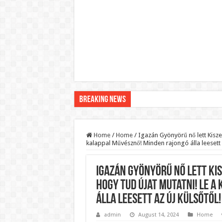
Breaking News
Pár napon belül újra Orbán Viktor lehet a minisztere
Botrányos amit találtak! Ruszin-Szendi Romulusz be
Home
/
Home
/
Igazán Gyönyörű nő lett Kisze
kalappal Művésznő! Minden rajongó álla leesett a
Politikai mélyrepülés: minimálbérre csökkentették Lá
Ítéletet hozott uniós bíróság: 289 milliárd forintot ke
Igazán Gyönyörű nő lett Kis
Óriási a baj ! Dobrev Klára félelmetes dolgot leplezet
hogy tud újat mutatni! Le 
Magyar Péter azonnal eltávolította Nagy Mártont!
álla leesett az új külsőtől!
Paks hűtővízgondját napok alatt megoldaná egy magy
admin
August 14, 2024
Home