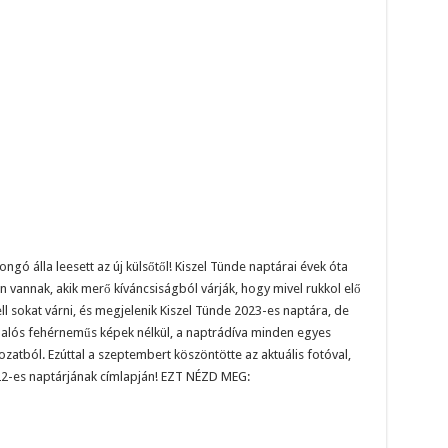
ngó álla leesett az új külsőtől! Kiszel Tünde naptárai évek óta
n vannak, akik merő kíváncsiságból várják, hogy mivel rukkol elő
ell sokat várni, és megjelenik Kiszel Tünde 2023-es naptára, de
alós fehérneműs képek nélkül, a naptrádíva minden egyes
tból. Ezúttal a szeptembert köszöntötte az aktuális fotóval,
22-es naptárjának címlapján! EZT NÉZD MEG: