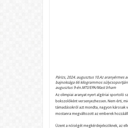
Párizs, 2024. augusztus 10.Az aranyérmes alg
bajnoksága 66 kilogrammos súlycsoportján
augusztus 9-én.MTI/EPA/Mast Irham
Az olimpiai aranyat nyert algériai sportoló
bokszolóként versenyezhessen. Nem érti, mié
támadásokról azt mondta, nagyon károsak vol
mostanra megváltozott az emberek hozzááll
Üzent a nőiségét megkérdejelezőknek, az ell