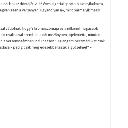
 női boksz döntőjét. A 25 éves algériai sportoló azt nyilatkozta,
vegyen ezen a versenyen, ugyanolyan nő, mint bármelyik másik
i azzal vádolnak, hogy Y kromoszómája és a nőkénél magasabb
 neki riválisaival szemben a női mezőnyben, kijelentette, minden
n a versenyszámban indulhasson.” Az engem becsmérlőket csak
ámadásaik pedig csak még édesebbé teszik a győzelmet” –