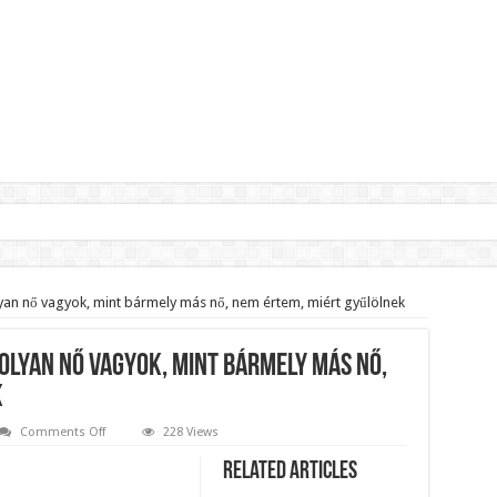
lnök?Rendkívüli folyamatok zajlanak a háttérben.
jelentette,hogy ennek súlyos következményei lesznek!
lyan nő vagyok, mint bármely más nő, nem értem, miért gyűlölnek
zár János fizetését!Mutatjuk:
olyan nő vagyok, mint bármely más nő,
ll visszafizetni az adó fizetőknek a Fidesz miatt!
k
t le a Fidesz működéséről!
on
Comments Off
228 Views
Helif
az
Related Articles
ar professzor.
aranya
után: