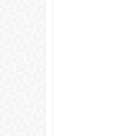
KAPITÁNY ISTVÁN GAZDASÁGI MINISZTER DRÁ
Drámai hír érkezett Szijjártó Péterről !Velkey György L
FORDULAT: Magyar Péter hirtelen jó hírt jelentett be