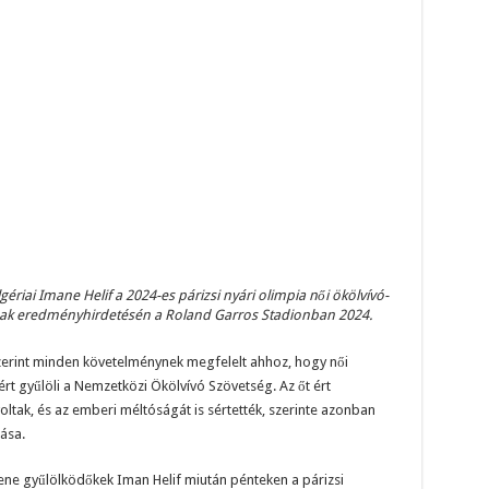
ériai Imane Helif a 2024-es párizsi nyári olimpia női ökölvívó-
ak eredményhirdetésén a Roland Garros Stadionban 2024.
 szerint minden követelménynek megfelelt ahhoz, hogy női
rt gyűlöli a Nemzetközi Ökölvívó Szövetség. Az őt ért
tak, és az emberi méltóságát is sértették, szerinte azonban
ása.
ene gyűlölködőkek Iman Helif miután pénteken a párizsi