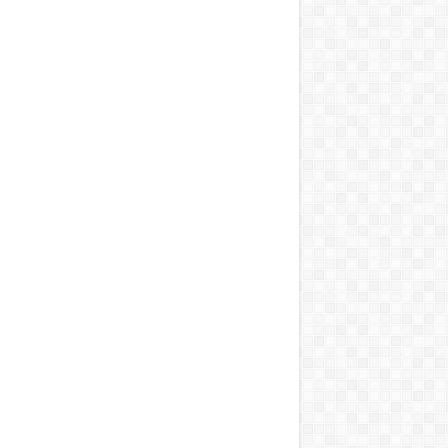
T, A MOSOGATÁST, A BOJLERT…”