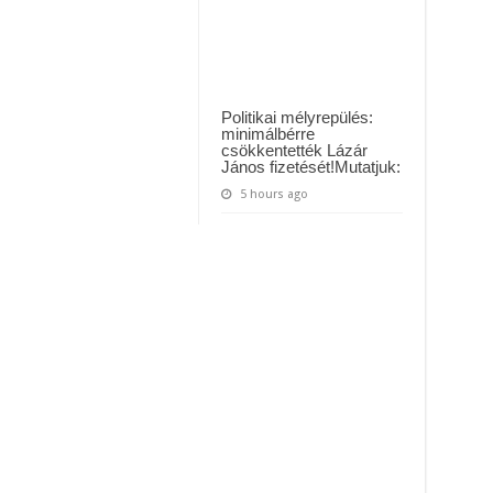
Politikai mélyrepülés:
minimálbérre
csökkentették Lázár
János fizetését!Mutatjuk:
5 hours ago