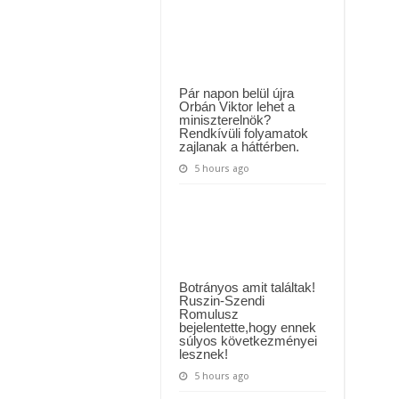
Ugyanolyan
MAI ÜZENETET KÜLDÖTT: “KÉREK MINDENKIT, HOGY HÉTFŐTŐL A MOSÁS
nő
vagyok,
ászló jelentette be ! – erre sajnos nem volt felkészülve az ország !
mint
bármely
!
más
nő,
nem
Pár napon belül újra
értem,
Orbán Viktor lehet a
miért
miniszterelnök?
gyűlölnek
Rendkívüli folyamatok
zajlanak a háttérben.
5 hours ago
Botrányos amit találtak!
Ruszin-Szendi
Romulusz
bejelentette,hogy ennek
súlyos következményei
lesznek!
5 hours ago