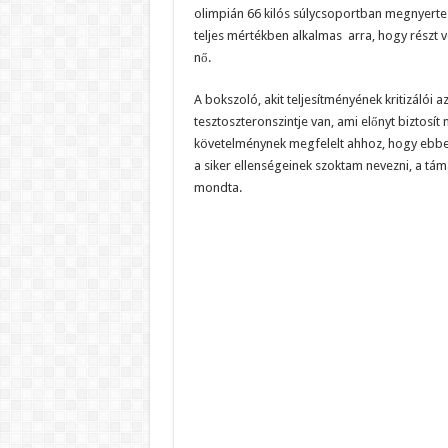
olimpián 66 kilós súlycsoportban megnyerte a
teljes mértékben alkalmas arra, hogy részt 
nő.
A bokszoló, akit teljesítményének kritizáló
tesztoszteronszintje van, ami előnyt biztosít
követelménynek megfelelt ahhoz, hogy ebbe
a siker ellenségeinek szoktam nevezni, a t
mondta.