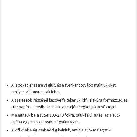
A lapokat 4 részre vágjuk, és egyenként tovább nyújtjuk őket,
amilyen vékonyra csak lehet.
A szélesebb részénél kezdve feltekerjük, kifli alakúra formázzuk, és
sütőpapíros tepsibe tesszük. A tetejét megkenjük kevés tejjel.
Melegítsük be a sütőt 200-210 fokra, (alul-felül sütés) és a sütő
aljába egy másik tepsibe tegyünk vizet.
A kifliknek elég csak addig kelniük, amíg a sütő melegszik.