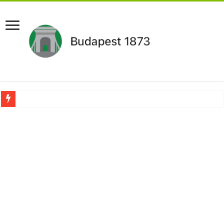
Újabb Fideszes képviselő mondott le a parlamentben!
Robbanhat az egészségügy egyik legsúlyosabb ügye: Hegedűs Zsolt feljelentése h
Döntött a kormány az egészségügyi várólistákról: Ezt mindenki megérzi majd!
Szívmelengető videó: a Magyar Közút dolgozója vizet adott egy szomjas gólyán
Rendkívüli intézkedések jöhetnek a boltoknál az energiaválság miatt: – MUTA
Jön a pénzeső a nyugdíjasoknak! Itt a pontos összeg és a kormány döntése!
ÉLŐ! RENDKÍVÜLI! Váratlan hír jött Paksról – Azonnal meg kellett tenni!