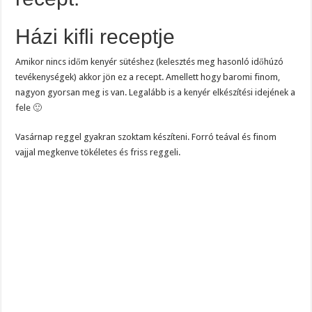
Házi kifli receptje
Amikor nincs időm kenyér sütéshez (kelesztés meg hasonló időhúzó
tevékenységek) akkor jön ez a recept. Amellett hogy baromi finom,
nagyon gyorsan meg is van. Legalább is a kenyér elkészítési idejének a
fele 🙂
Vasárnap reggel gyakran szoktam készíteni. Forró teával és finom
vajjal megkenve tökéletes és friss reggeli.