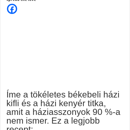
tökéletes
békebeli
házi
kifli
és
a
házi
kenyér
titka,
amit
a
háziasszonyok
90
%-
a
nem
ismer.
Ez
a
legjobb
recept:
Íme a tökéletes békebeli házi
kifli és a házi kenyér titka,
amit a háziasszonyok 90 %-a
nem ismer. Ez a legjobb
recept: