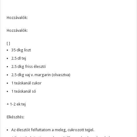
Hozzávalók:
Hozzávalók:
[ ]
35 dkg liszt
2.5 dl tej
2.5 dkg friss élesztő
2.5 dkg vaj v. margarin (olvasztva)
1 teáskanál cukor
1 teáskanál só
+ 1-2 ek tej
Elkészítés:
Az élesztőt felfuttatom a meleg, cukrozott tejjel.