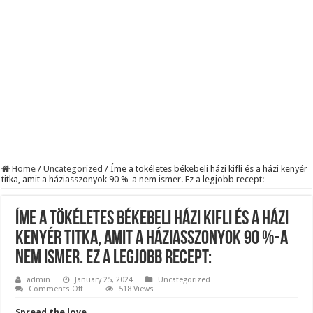
BREAKING! Kész, ennyi volt! Összeomlott a Fidesz – Durva, ami most történi
Rendkívüli folyamatok zajlanak a háttérben. Pár napon belül újra Orbán Viktor le
Életveszélyes fenyegetést kapott Majka: azonnal lemondta sepsiszentgyörgyi ko
Home
/
Uncategorized
/
Íme a tökéletes békebeli házi kifli és a házi kenyér
titka, amit a háziasszonyok 90 %-a nem ismer. Ez a legjobb recept:
Íme a tökéletes békebeli házi kifli és a házi
kenyér titka, amit a háziasszonyok 90 %-a
nem ismer. Ez a legjobb recept:
admin
January 25, 2024
Uncategorized
on
Comments Off
518 Views
Íme
a
Spread the love