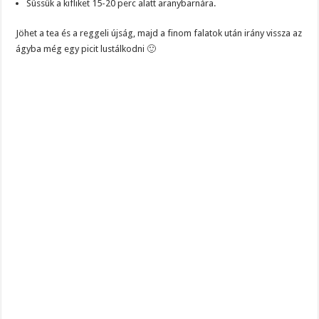
Süssük a kifliket 15-20 perc alatt aranybarnára.
Jöhet a tea és a reggeli újság, majd a finom falatok után irány vissza az
ágyba még egy picit lustálkodni 🙂