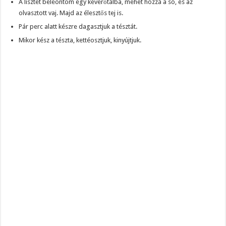
A lisztet beleöntöm egy keverőtálba, mehet hozzá a só, és az
olvasztott vaj. Majd az élesztős tej is.
Pár perc alatt készre dagasztjuk a tésztát.
Mikor kész a tészta, kettéosztjuk, kinyújtjuk.