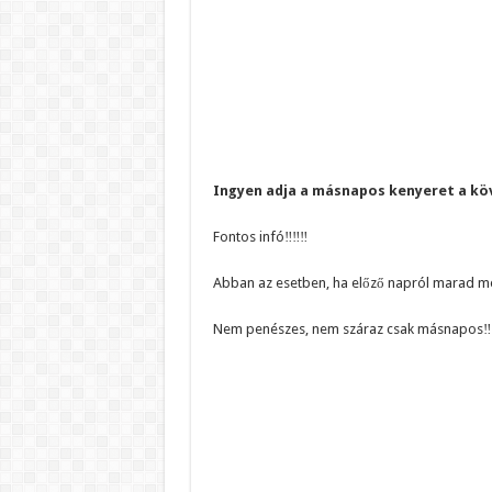
Ingyen adja a másnapos kenyeret a köve
Fontos infó‼️‼️‼️
Abban az esetben, ha előző napról marad meg 
Nem penészes, nem száraz csak másnapos‼️