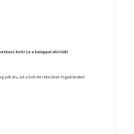
tkező bolt! Le a kalappal előttük!
pék áru, azt a bolt elé rekeszben fogjuk kirakni!