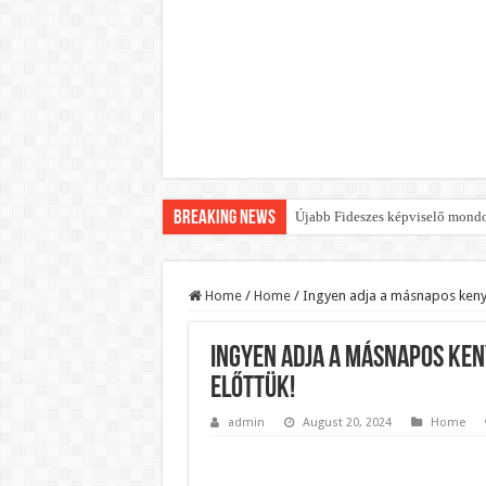
Breaking News
Újabb Fideszes képviselő mondot
Robbanhat az egészségügy egyik 
Döntött a kormány az egészségüg
Home
/
Home
/
Ingyen adja a másnapos kenyer
Szívmelengető videó: a Magyar 
Ingyen adja a másnapos ken
Rendkívüli intézkedések jöhetn
előttük!
Jön a pénzeső a nyugdíjasoknak!
admin
August 20, 2024
Home
ÉLŐ! RENDKÍVÜLI! Váratlan hír j
BREAKING! Kész, ennyi volt! Ös