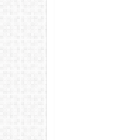
Rendkívüli folyamatok zajlanak a
Életveszélyes fenyegetést kapot