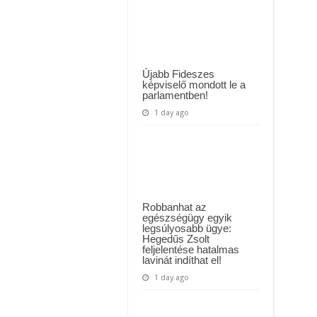
kenyeret
 háttérben. Pár napon belül újra Orbán Viktor lehet a miniszterelnök? – EZ történt
a
következő
t Majka: azonnal lemondta sepsiszentgyörgyi koncertjét
bolt!
Le
a
kalappal
előttük!
Újabb Fideszes
képviselő mondott le a
parlamentben!
1 day ago
Robbanhat az
egészségügy egyik
legsúlyosabb ügye:
Hegedűs Zsolt
feljelentése hatalmas
lavinát indíthat el!
1 day ago