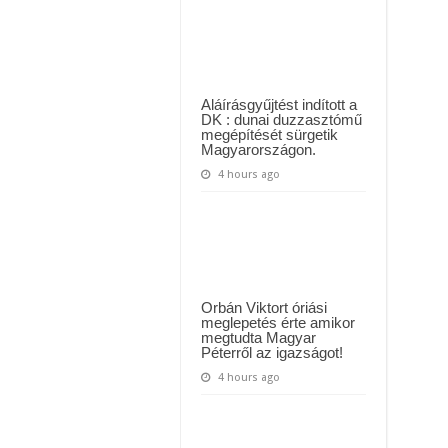
Sarolta
ül kiderült, hogy igazából miért állt le Paks:
a
haláláig
t kapott az ország! Visszatérhet Sulyok Tamás!? – ERRE senki nem volt felkészü
akar
együtt
élni
ezzel
a
Aláírásgyűjtést indított a
férfival…!
DK : dunai duzzasztómű
megépítését sürgetik
Magyarországon.
4 hours ago
Orbán Viktort óriási
meglepetés érte amikor
megtudta Magyar
Péterről az igazságot!
4 hours ago