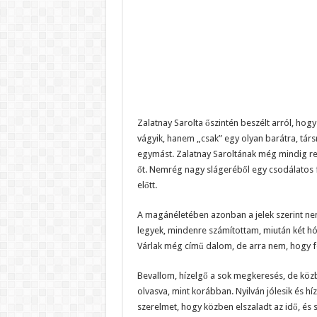
Zalatnay Sarolta őszintén beszélt arról, ho
vágyik, hanem „csak” egy olyan barátra, tár
egymást. Zalatnay Saroltának még mindig reng
őt. Nemrég nagy slágeréből egy csodálatos f
előtt.
A magánéletében azonban a jelek szerint ne
legyek, mindenre számítottam, miután két h
Várlak még című dalom, de arra nem, hogy fé
Bevallom, hízelgő a sok megkeresés, de köz
olvasva, mint korábban. Nyilván jólesik és hí
szerelmet, hogy közben elszaladt az idő, és s