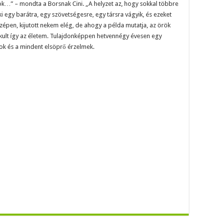
k…” – mondta a Borsnak Cini. „A helyzet az, hogy sokkal többre
i egy barátra, egy szövetségesre, egy társra vágyik, és ezeket
pen, kijutott nekem elég, de ahogy a példa mutatja, az örök
lakult így az életem. Tulajdonképpen hetvennégy évesen egy
ok és a mindent elsöprő érzelmek.