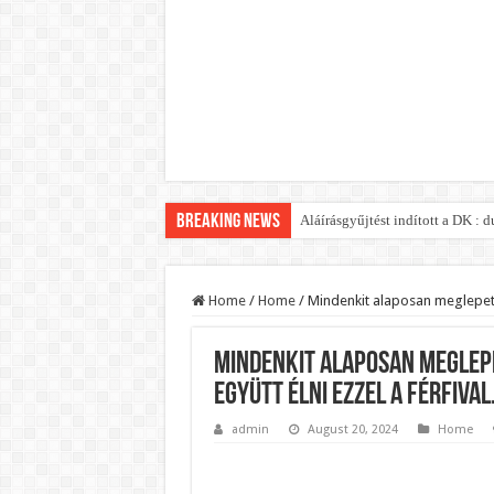
Breaking News
Aláírásgyűjtést indított a DK :
Orbán Viktort óriási meglepetés
Nem finomkodott: Megfegyelmezt
Home
/
Home
/
Mindenkit alaposan meglepett! 
DRÁMA! Végezni akartak Orbán Vi
Mindenkit alaposan meglepe
Visszatérhet Sulyok Tamás?Muta
együtt élni ezzel a férfival
MOST TÖRTÉNT! Péter Magyar R
admin
August 20, 2024
Home
PUTYIN MEGSEMMISÍTŐ ÜZENETET
Szijjártó élő adásban semmisíte