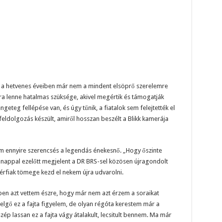
gy a hetvenes éveiben már nem a mindent elsöprő szerelemre
sra lenne hatalmas szüksége, akivel megértik és támogatják
eteg fellépése van, és úgy tűnik, a fiatalok sem felejtették el
eldolgozás készült, amiről hosszan beszélt a Blikk kamerája
m ennyire szerencsés a legendás énekesnő. „Hogy őszinte
ónappal ezelőtt megjelent a DR BRS-sel közösen újragondolt
rfiak tömege kezd el nekem újra udvarolni.
ben azt vettem észre, hogy már nem azt érzem a soraikat
zelgő ez a fajta figyelem, de olyan régóta kerestem már a
zép lassan ez a fajta vágy átalakult, lecsitult bennem. Ma már