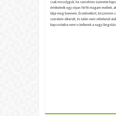
csak mosolygok, ha szerelmes üzenetet kapo
értékelnék egy olyan férfit magam mellett, ak
látja meg bennem. Érzelmekből, köszönöm szé
szerelem elkerült, és talán nem véletlenül a
kapcsolatba nem is kellenek a nagy lángolás