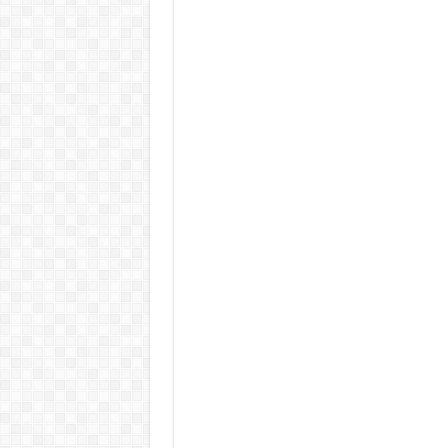
Teljes a döbbenet! Sajnos ma vég
ÉLŐ! RENDKÍVÜLI! Letaglózó hír