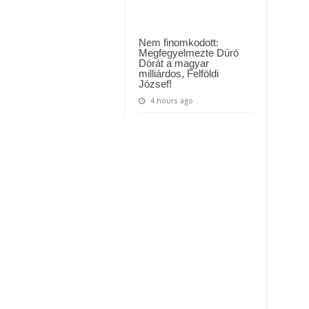
Nem finomkodott:
Megfegyelmezte Dúró
Dórát a magyar
milliárdos, Felföldi
József!
4 hours ago