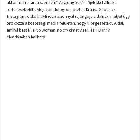
akkor merre tart a szerelem? A rajongók kérdőjelekkel állnak a
történések előtt. Meglepő dologról posztolt Krausz Gábor az
Instagram-oldalán. Minden bizonnyal rajongója a dalnak, melyet úgy
tett közzé a közösségi média felületén, hogy “Pörgessétek”. A dal,
amiről beszél, a No woman, no cry címet viseli, és T.Danny
előadásában hallható: