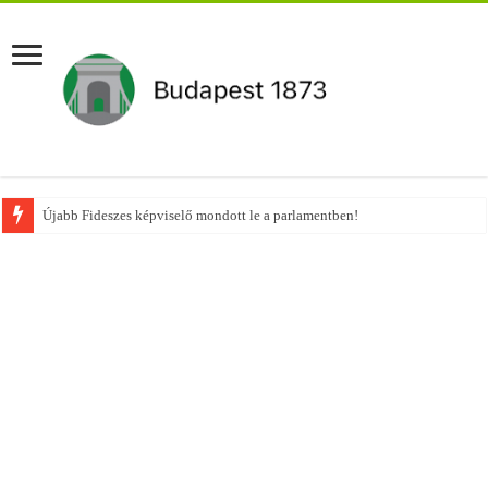
Újabb Fideszes képviselő mondott le a parlamentben!