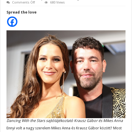
on
Comments Off
680 Views
Itt
a
Spread the love
drámai
fordulat!
Ennyi
volt
a
nagy
szerelem
Mikes
Anna
és
Krausz
Gábor
között?!
Senki
sem
érti
mi
történt,
de
sajnos
ezt
írta
Krausz
Gábor:
Dancing With the Stars sajtótájékoztató Krausz Gábor és Mikes Anna
Ennyi volt a nagy szerelem Mikes Anna és Krausz Gábor között? Most