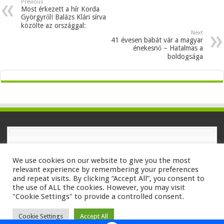
Previous
Most érkezett a hír Korda
Györgyről! Balázs Klári sírva
közölte az országgal:
Next
41 évesen babát vár a magyar
énekesnő – Hatalmas a
boldogsága
We use cookies on our website to give you the most
relevant experience by remembering your preferences
and repeat visits. By clicking “Accept All”, you consent to
Powered by
WordPress
| Designed by
TieLabs
the use of ALL the cookies. However, you may visit
"Cookie Settings" to provide a controlled consent.
© Copyright 2026, All Rights Reserved
Cookie Settings
Accept All