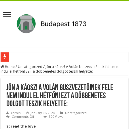
Pár napon belül újra Orbán Viktor lehet a miniszterelnök?Rendkívüli folyamatok 
Home
/
Uncategorized
/
Jön a káosz! A Volán buszvezetőinek fele nem
indul el hétfőn! EZT a döbbenetes dolgot teszik helyette:
Botrányos amit találtak! Ruszin-Szendi Romulusz bejelentette,hogy ennek súly
Politikai mélyrepülés: minimálbérre csökkentették Lázár János fizetését!Mutatju
Jön a káosz! A Volán buszvezetőinek fele
Ítéletet hozott uniós bíróság: 289 milliárd forintot kell visszafizetni az adó fizet
nem indul el hétfőn! EZT a döbbenetes
dolgot teszik helyette:
Óriási a baj ! Dobrev Klára félelmetes dolgot leplezett le a Fidesz működéséről!
Magyar Péter azonnal eltávolította Nagy Mártont!
admin
January 26, 2024
Uncategorized
on
Comments Off
300 Views
Jön
Paks hűtővízgondját napok alatt megoldaná egy magyar professzor.
a
Spread the love
káosz!