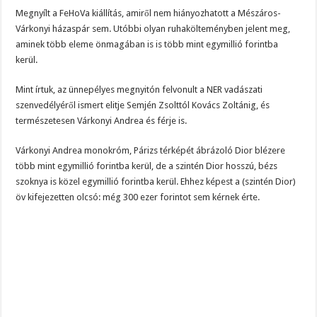
Megnyílt a FeHoVa kiállítás, amiről nem hiányozhatott a Mészáros-
Várkonyi házaspár sem. Utóbbi olyan ruhakölteményben jelent meg,
aminek több eleme önmagában is is több mint egymillió forintba
kerül.
Mint írtuk, az ünnepélyes megnyitón felvonult a NER vadászati
szenvedélyéről ismert elitje Semjén Zsolttól Kovács Zoltánig, és
természetesen Várkonyi Andrea és férje is.
Várkonyi Andrea monokróm, Párizs térképét ábrázoló Dior blézere
több mint egymillió forintba kerül, de a szintén Dior hosszú, bézs
szoknya is közel egymillió forintba kerül. Ehhez képest a (szintén Dior)
öv kifejezetten olcsó: még 300 ezer forintot sem kérnek érte.