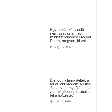
ül kiderült, hogy igazából miért állt le Paks:
nagyi
készíti
–
t kapott az ország! Visszatérhet Sulyok Tamás!? – ERRE senki nem volt felkészü
Igazi
Magyaros
étel,
jó
sok
szafttal,
Egy tiszás képviselő
a
nem szavazta meg
férjek
miniszterelnönek Magyar
kedvence
Pétert, megvan, ki volt!
May 14, 2026
Életfogytiglanra ítélték a
férjet, aki megölte a Miss
Svájc versenyzőjét, majd
„turmixgépben darabolta
fel a holttestét”
May 14, 2026