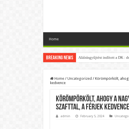
Home
Breaking News
Aláírásgyűjtést indított a DK :
Orbán Viktort óriási meglepetés
Nem finomkodott: Megfegyelmezt
Home
/
Uncategorized
/
Körömpörkölt, ahogy a
kedvence
DRÁMA! Végezni akartak Orbán Vi
Visszatérhet Sulyok Tamás?Muta
Körömpörkölt, ahogy a nagyi
MOST TÖRTÉNT! Péter Magyar R
szafttal, a férjek kedvenc
PUTYIN MEGSEMMISÍTŐ ÜZENETET
admin
February 5, 2024
Uncatego
Szijjártó élő adásban semmisíte