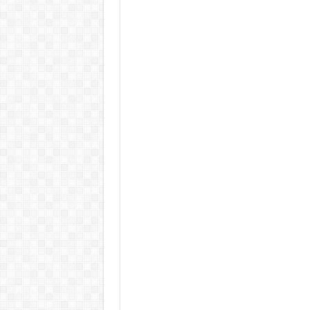
Teljes a döbbenet! Sajnos ma vég
ÉLŐ! RENDKÍVÜLI! Letaglózó hír