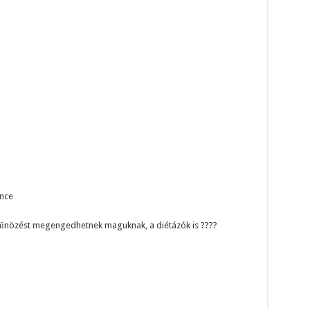
ence
 bűnözést megengedhetnek maguknak, a diétázók is ????