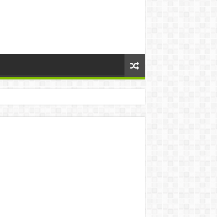
történt:
s Brüsszelben! – bebe