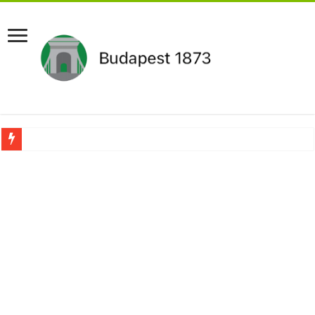
Újabb Fideszes képviselő mondott le a parlamentben!
Robbanhat az egészségügy egyik legsúlyosabb ügye: Hegedűs Zsolt feljelentése h
Döntött a kormány az egészségügyi várólistákról: Ezt mindenki megérzi majd!
Szívmelengető videó: a Magyar Közút dolgozója vizet adott egy szomjas gólyán
Rendkívüli intézkedések jöhetnek a boltoknál az energiaválság miatt: – MUTA
Jön a pénzeső a nyugdíjasoknak! Itt a pontos összeg és a kormány döntése!
ÉLŐ! RENDKÍVÜLI! Váratlan hír jött Paksról – Azonnal meg kellett tenni!