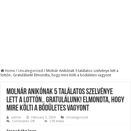
BREAKING! Kész, ennyi volt! Összeomlott a Fidesz – Durva, ami most történi
Rendkívüli folyamatok zajlanak a háttérben. Pár napon belül újra Orbán Viktor le
Életveszélyes fenyegetést kapott Majka: azonnal lemondta sepsiszentgyörgyi ko
Home
/
Uncategorized
/
Molnár Anikónak 5 találatos szelvénye lett a
lottón.. Gratulálunk! Elmondta, hogy mire költi a bődületes vagyont
Molnár Anikónak 5 találatos szelvénye
lett a lottón.. Gratulálunk! Elmondta, hogy
mire költi a bődületes vagyont
admin
February 5, 2024
Uncategorized
on
Comments Off
276 Views
Molnár
Anikónak
Spread the love