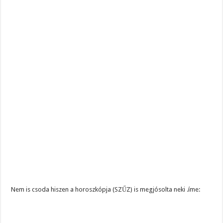
Nem is csoda hiszen a horoszkópja (SZŰZ) is megjósolta neki .íme: