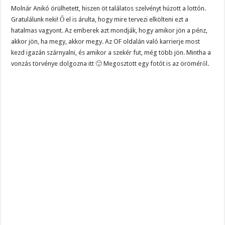
Molnár Anikó örülhetett, hiszen öt találatos szelvényt húzott a lottón.
Gratulálunk neki! Ő el is árulta, hogy mire tervezi elkölteni ezt a
hatalmas vagyont. Az emberek azt mondják, hogy amikor jön a pénz,
akkor jön, ha megy, akkor megy. Az OF oldalán való karrierje most
kezd igazán szárnyalni, és amikor a szekér fut, még több jön. Mintha a
vonzás törvénye dolgozna itt 🙂 Megosztott egy fotót is az öröméről.