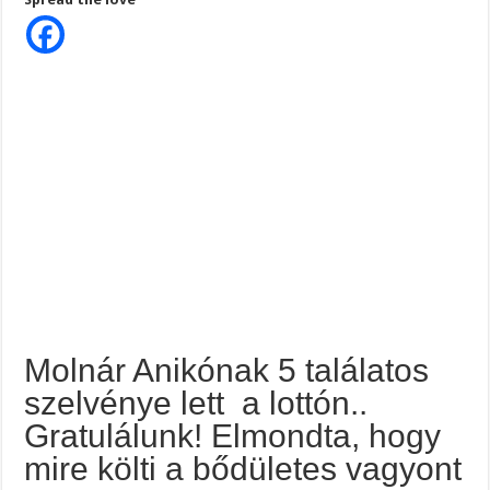
5
találatos
szelvénye
lett
a
lottón..
Gratulálunk!
Elmondta,
hogy
mire
költi
a
bődületes
vagyont
Molnár Anikónak 5 találatos
szelvénye lett a lottón..
Gratulálunk! Elmondta, hogy
mire költi a bődületes vagyont